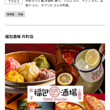
片町きらら 裏,木倉町 通り。アロス さん、ランプ さん、五
郎八 さん、タブリエ さんの列奥。
居酒屋
和食
福包酒場 片町店