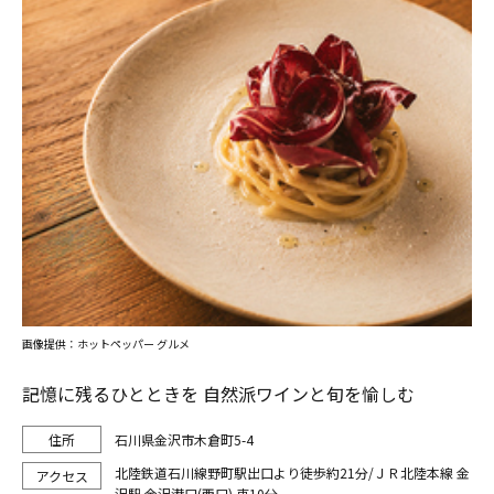
画像提供：ホットペッパー グルメ
記憶に残るひとときを 自然派ワインと旬を愉しむ
石川県金沢市木倉町5-4
北陸鉄道石川線野町駅出口より徒歩約21分/ＪＲ北陸本線 金
沢駅 金沢港口(西口) 車10分