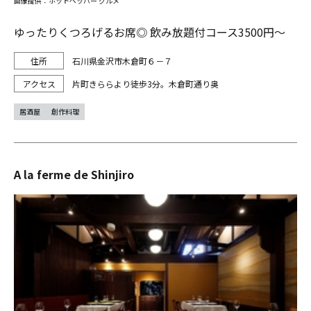
画像提供：ホットペッパー グルメ
ゆったりくつろげるお席◎ 飲み放題付コース3500円～
石川県金沢市木倉町６－７
片町きららより徒歩3分。木倉町通り奥
居酒屋
創作料理
A la ferme de Shinjiro