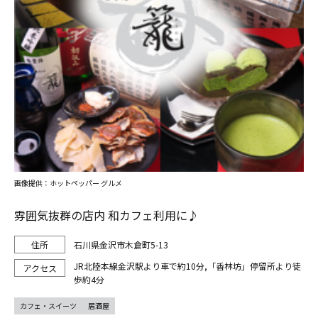
画像提供：ホットペッパー グルメ
雰囲気抜群の店内 和カフェ利用に♪
石川県金沢市木倉町5-13
JR北陸本線金沢駅より車で約10分,「香林坊」停留所より徒
歩約4分
カフェ・スイーツ
居酒屋