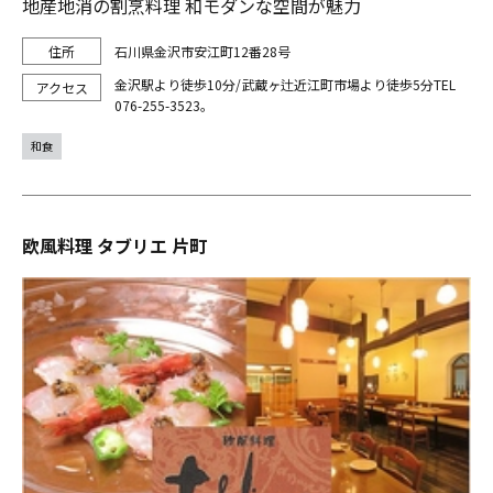
地産地消の割烹料理 和モダンな空間が魅力
石川県金沢市安江町12番28号
金沢駅より徒歩10分/武蔵ヶ辻近江町市場より徒歩5分TEL
076-255-3523。
和食
欧風料理 タブリエ 片町