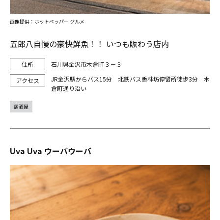
画像提供：ホットペッパー グルメ
五郎八自慢の豪快鮮魚！！ いつも賑わう店内
石川県金沢市木倉町３－３
JR金沢駅からバス15分 北鉄バス香林坊停留所徒歩3分 木
倉町通り沿い
居酒屋
Uva Uva ウーバウーバ