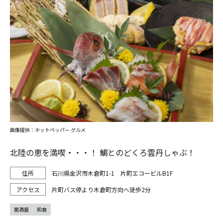
画像提供：ホットペッパー グルメ
北陸の恵を満喫・・・！ 鯛とのどくろ雲丹しゃぶ！
石川県金沢市木倉町1-1 片町エコービルB1F
片町バス停より木倉町方向へ徒歩2分
居酒屋
和食