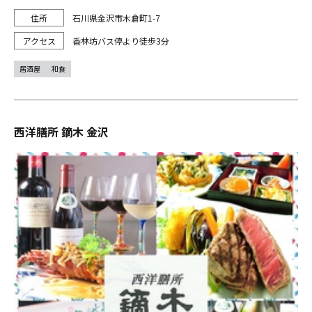
石川県金沢市木倉町1-7
香林坊バス停より徒歩3分
居酒屋
和食
西洋膳所 鏑木 金沢