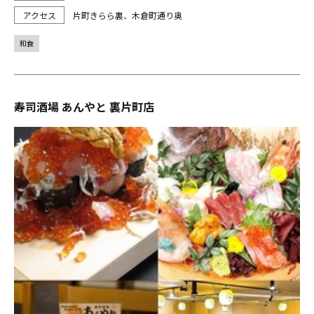
片町きらら裏、木倉町通り奥
和食
寿司酒場 あんやと 裏片町店