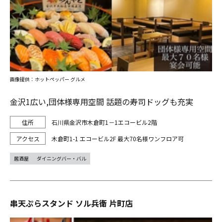
画像提供：ホットペッパー グルメ
金沢1広い,団体様専用空間 話題の寿司ドッグも充実
石川県金沢市木倉町1－1エコービル2階
木倉町1-1 エコービル2F 最大70名様ワンフロア可
居酒屋
ダイニングバー・バル
串天ぷらスタンド ソル兵衛 片町店