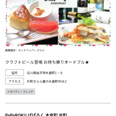
画像提供：ホットペッパー グルメ
クラフトビール登場 お持ち帰りオードブル★
石川県金沢市木倉町1－８
片町きらら裏の木倉町中ほど
イタリアン・フレンチ
PaPaROKU ぱぱろく 木倉町 片町