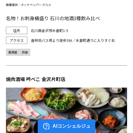
画像提供：ホットペッパー グルメ
名物！お刺身桶盛り 石川の地酒3種飲み比べ
石川県金沢市木倉町1-5
香林坊バス停より徒歩3分／木倉町通りに入りすぐ右
居酒屋
和食
焼肉酒場 吟べこ 金沢片町店