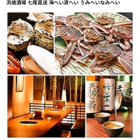
浜焼酒場 七尾直送 海へい波へい うみへいなみへい