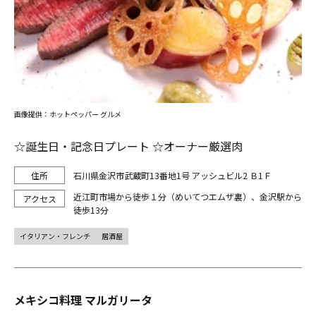
画像提供：ホットペッパー グルメ
☆誕生日・記念日プレート ☆オーナー厳選肉
石川県金沢市武蔵町13番地1号 アッシュビル2 Ｂ1Ｆ
近江町市場から徒歩１分（めいてつエムザ裏）、金沢駅から
徒歩13分
イタリアン・フレンチ
居酒屋
メキシコ料理 マルガリータ