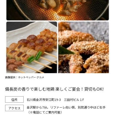
画像提供：ホットペッパー グルメ
備長炭の香りで楽しむ地鶏 楽しくご宴会！貸切もOK!
石川県金沢市安江町19-3 三田村ビル１F
金沢駅から7分。リファーレ向い側、別院通り中ほど右手
（※電話にてご案内可能）