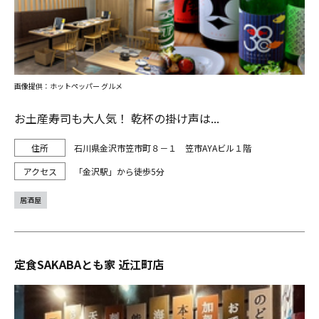
画像提供：ホットペッパー グルメ
お土産寿司も大人気！ 乾杯の掛け声は...
石川県金沢市笠市町８－１ 笠市AYAビル１階
「金沢駅」から徒歩5分
居酒屋
定食SAKABAとも家 近江町店