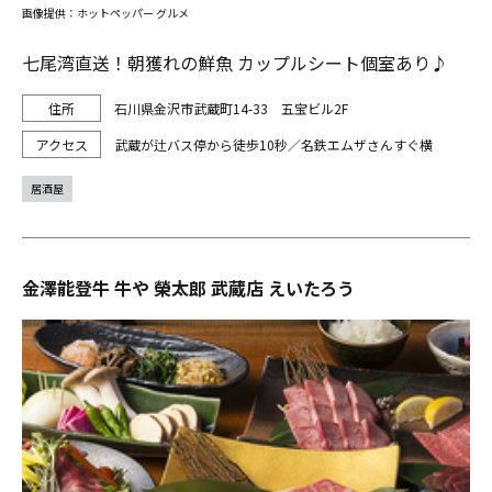
画像提供：ホットペッパー グルメ
七尾湾直送！朝獲れの鮮魚 カップルシート個室あり♪
石川県金沢市武蔵町14-33 五宝ビル2F
武蔵が辻バス停から徒歩10秒／名鉄エムザさんすぐ横
居酒屋
金澤能登牛 牛や 榮太郎 武蔵店 えいたろう