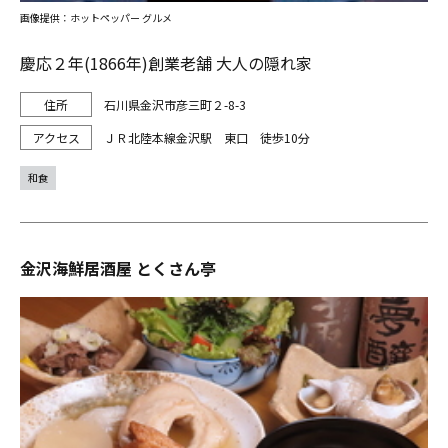
画像提供：ホットペッパー グルメ
慶応２年(1866年)創業老舗 大人の隠れ家
石川県金沢市彦三町２-8-3
ＪＲ北陸本線金沢駅 東口 徒歩10分
和食
金沢海鮮居酒屋 とくさん亭