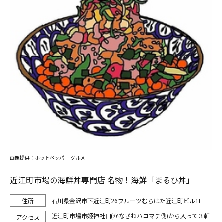
画像提供：ホットペッパー グルメ
近江町市場の海鮮丼専門店 名物！海鮮「まるひ丼」
石川県金沢市下近江町26フルーツむらはた近江町ビル1F
近江町市場市姫神社口(かなざわハコマチ側)から入って３軒