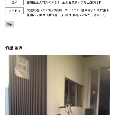
石川県金沢市丸の内6-3 金沢白鳥路ホテル山楽内１F
北陸鉄道バスJR金沢駅東口ターミナル3番乗場より兼六園下
経由バス乗車→兼六園下(石川門向い)バス停から徒歩３分
和食
竹屋 金沢