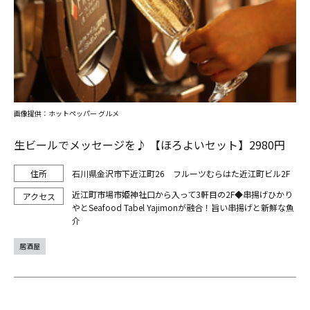
画像提供：ホットペッパー グルメ
生ビールでメッセージを♪ 【ほろよいセット】2980円
石川県金沢市下近江町26 フルーツむらはた近江町ビル2F
近江町市場市姫神社口から入って3軒目の2F◆串揚げひかり
やとSeafood Tabel Yajimonが融合！旨い串揚げと新鮮な魚
介
居酒屋