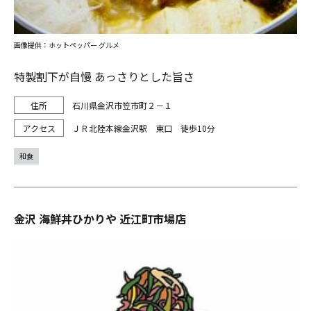
画像提供：ホットペッパー グルメ
特製割下が自慢 あっさりとした旨さ
石川県金沢市笠市町２－１
ＪＲ北陸本線金沢駅 東口 徒歩10分
和食
金沢 海鮮丼ひかりや 近江町市場店