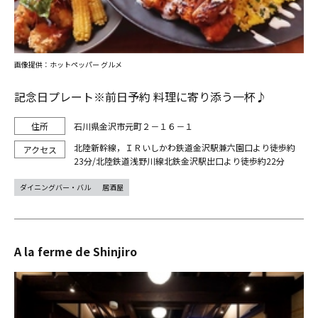
画像提供：ホットペッパー グルメ
記念日プレート※前日予約 料理に寄り添う一杯♪
石川県金沢市元町２－１６－１
北陸新幹線，ＩＲいしかわ鉄道金沢駅兼六園口より徒歩約
23分/北陸鉄道浅野川線北鉄金沢駅出口より徒歩約22分
ダイニングバー・バル
居酒屋
A la ferme de Shinjiro