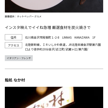
画像提供：ホットペッパー グルメ
インスタ映えでイイね急増 厳選食材を炭火焼きで
石川県金沢市尾張町１-2-8 LINNAS KANAZAWA 1F
北陸新幹線，ＩＲいしかわ鉄道，JR北陸本線金沢駅兼六園
口より徒歩約20分金沢/近江町/武蔵ヶ辻/兼六園/
イタリアン・フレンチ
鮨処 なか村