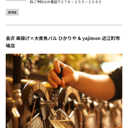
目ご予約はお電話で０７６－２５５－２０８０
居酒屋
金沢 串揚げ×大衆魚バル ひかりや & yajimon 近江町市
場店