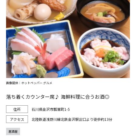
画像提供：ホットペッパー グルメ
落ち着くカウンター席♪ 海鮮料理に合うお酒◎
石川県金沢市瓢箪町1-5
北陸鉄道浅野川線北鉄金沢駅出口より徒歩約13分
居酒屋