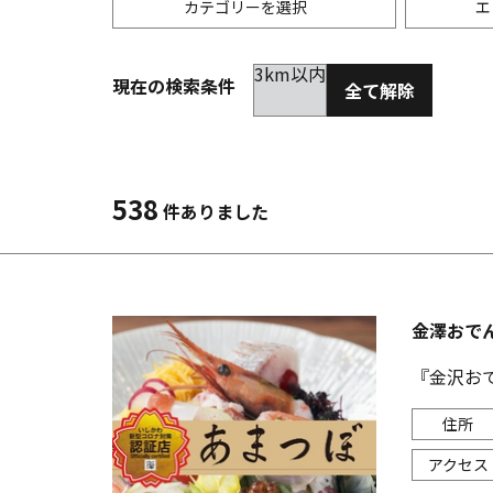
カテゴリーを選択
エ
3km以内
現在の検索条件
全て解除
居酒屋
金沢(片町･香林坊･にし茶屋周辺)
未選択
ダイ
300
洋食
金沢(金沢駅･近江町･ひがし茶屋)
2km以内
イタ
3km
538
件ありました
韓国料理
金沢市他・野々市・白山・内灘
アジ
バー・カクテル
輪島・七尾・加賀・石川県その他
ラー
金澤おで
その他グルメ
『金沢お