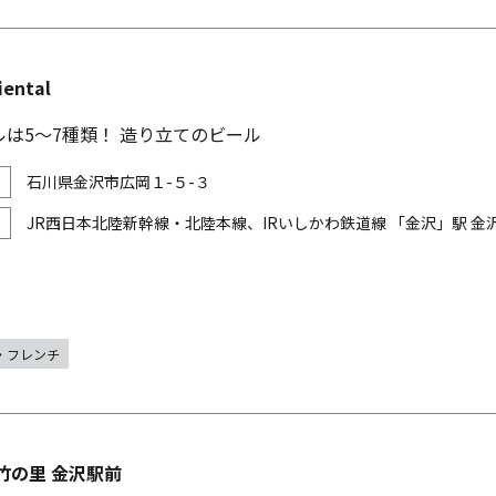
iental
は5～7種類！ 造り立てのビール
石川県金沢市広岡１-５-３
JR西日本北陸新幹線・北陸本線、IRいしかわ鉄道線 「金沢」駅 
・フレンチ
竹の里 金沢駅前