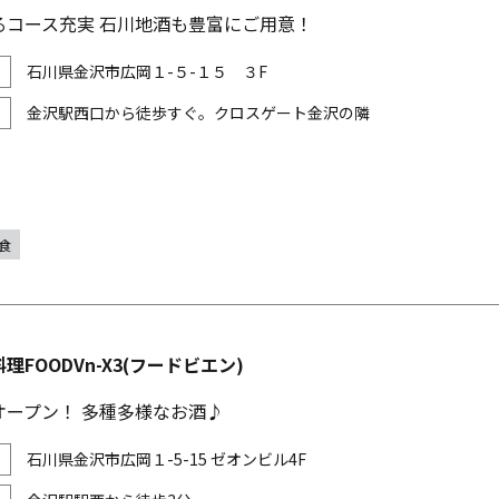
るコース充実 石川地酒も豊富にご用意！
石川県金沢市広岡１-５-１５ ３F
金沢駅西口から徒歩すぐ。クロスゲート金沢の隣
食
理FOODVn-X3(フードビエン)
オープン！ 多種多様なお酒♪
石川県金沢市広岡１-5-15 ゼオンビル4F