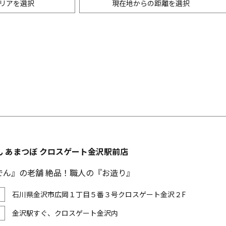
リアを選択
現在地からの距離を選択
ニングバー・バル
m以内
創作料理
500m以内
リアン・フレンチ
以内
中華
ア・エスニック料理
各国料理
メン
お好み焼き・もんじゃ
ん あまつぼ クロスゲート金沢駅前店
でん』の老舗 絶品！職人の『お造り』
石川県金沢市広岡１丁目５番３号クロスゲート金沢２F
金沢駅すぐ、クロスゲート金沢内