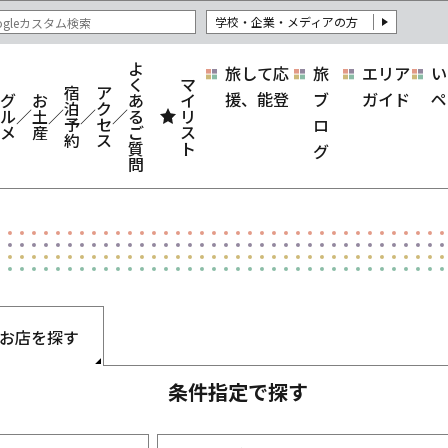
学校・企業・メディアの方
よ
旅して応
旅
エリア
い
く
マ
宿
ア
援、能登
ブ
ガイド
ペ
グ
お
あ
イ
泊
ク
ル
土
る
リ
予
セ
ロ
メ
産
ご
ス
約
ス
質
ト
グ
問
お店を探す
条件指定で探す