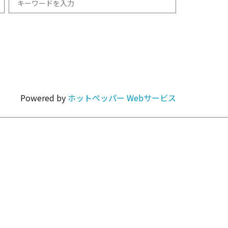
和食
1km以内
焼肉・ホルモン
Powered by
ホットペッパー Webサービス
カラオケ・パーティ
カフェ・スイーツ