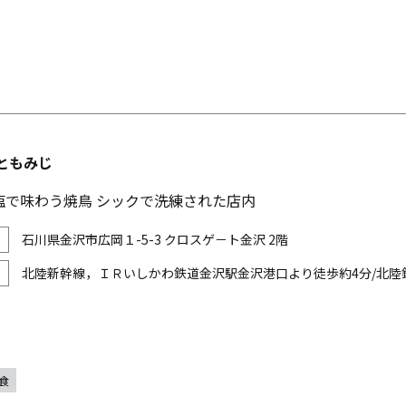
ともみじ
塩で味わう焼鳥 シックで洗練された店内
石川県金沢市広岡１-5-3 クロスゲ－ト金沢 2階
北陸新幹線，ＩＲいしかわ鉄道金沢駅金沢港口より徒歩約4分/北陸
食