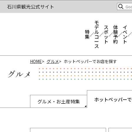
モ
デ
ス
体
イ
特
ル
ポ
験
ベ
集
コ
ッ
予
ン
ー
ト
約
ト
ス
HOME
グルメ
ホットペッパーでお店を探す
グルメ
ホットペッパーで
グルメ・お土産特集