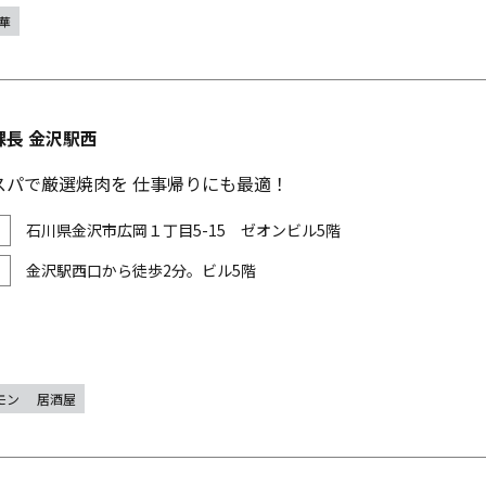
華
課長 金沢駅西
スパで厳選焼肉を 仕事帰りにも最適！
石川県金沢市広岡１丁目5-15 ゼオンビル5階
金沢駅西口から徒歩2分。ビル5階
モン
居酒屋