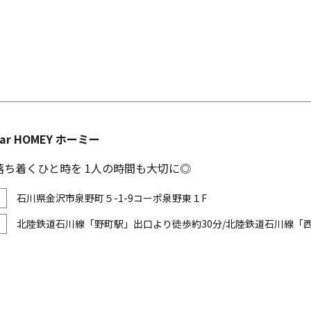
bar HOMEY ホーミー
落ち着くひと時を 1人の時間も大切に◎
石川県金沢市泉野町５-1-9コーポ泉野東１F
北陸鉄道石川線「野町駅」出口より徒歩約30分/北陸鉄道石川線「