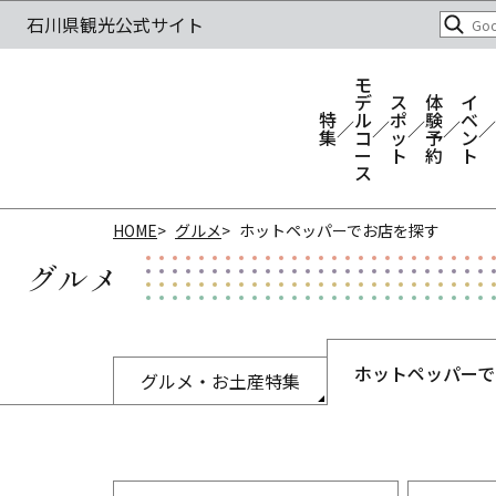
モ
デ
ス
体
イ
特
ル
ポ
験
ベ
集
コ
ッ
予
ン
ー
ト
約
ト
ス
HOME
グルメ
ホットペッパーでお店を探す
グルメ
ホットペッパーで
グルメ・お土産特集