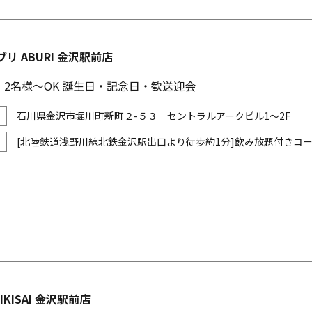
ブリ ABURI 金沢駅前店
2名様～OK 誕生日・記念日・歓送迎会
石川県金沢市堀川町新町２-５３ セントラルアークビル1～2F
[北陸鉄道浅野川線北鉄金沢駅出口より徒歩約1分]飲み放題付きコース
IKISAI 金沢駅前店