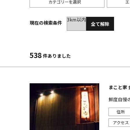
カテゴリーを選択
エ
3km以内
現在の検索条件
全て解除
居酒屋
金沢(片町･香林坊･にし茶屋周辺)
未選択
ダイ
300
洋食
金沢(金沢駅･近江町･ひがし茶屋)
2km以内
イタ
3km
538
件ありました
韓国料理
金沢市他・野々市・白山・内灘
アジ
バー・カクテル
輪島・七尾・加賀・石川県その他
ラー
まこと家 
その他グルメ
鮮度自慢