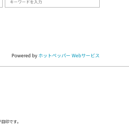
和食
1km以内
焼肉・ホルモン
Powered by
ホットペッパー Webサービス
カラオケ・パーティ
カフェ・スイーツ
が目印です。