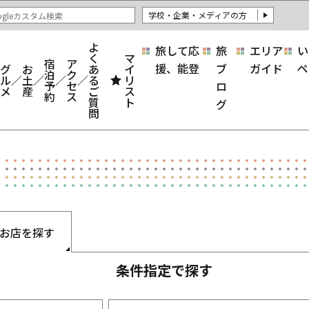
学校・企業・メディアの方
よ
旅して応
旅
エリア
い
く
マ
宿
ア
援、能登
ブ
ガイド
ペ
グ
お
あ
イ
泊
ク
ル
土
る
リ
予
セ
ロ
メ
産
ご
ス
約
ス
質
ト
グ
問
お店を探す
条件指定で探す