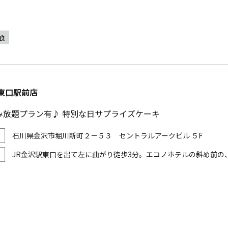
食
東口駅前店
み放題プラン有♪ 特別な日サプライズケーキ
石川県金沢市堀川新町２－５３ セントラルアークビル ５F
JR金沢駅東口を出て左に曲がり徒歩3分。エコノホテルの斜め前の