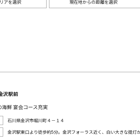
リアを選択
現在地からの距離を選択
ニングバー・バル
m以内
創作料理
500m以内
リアン・フレンチ
以内
中華
ア・エスニック料理
各国料理
メン
お好み焼き・もんじゃ
金沢駅前
の海鮮 宴会コース充実
石川県金沢市堀川町４－１４
金沢駅東口より徒歩約5分。金沢フォーラス近く、白い大きな提灯