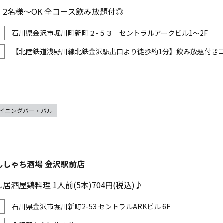
2名様～OK 全コース飲み放題付◎
石川県金沢市堀川町新町２-５３ セントラルアークビル1～2F
【北陸鉄道浅野川線北鉄金沢駅出口より徒歩約1分】飲み放題付きコー
イニングバー・バル
んしゃち酒場 金沢駅前店
居酒屋鶏料理 1人前(5本)704円(税込)♪
石川県金沢市堀川新町2-53 セントラルARKビル 6F