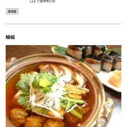
口より徒歩約1分
居酒屋
鰯組