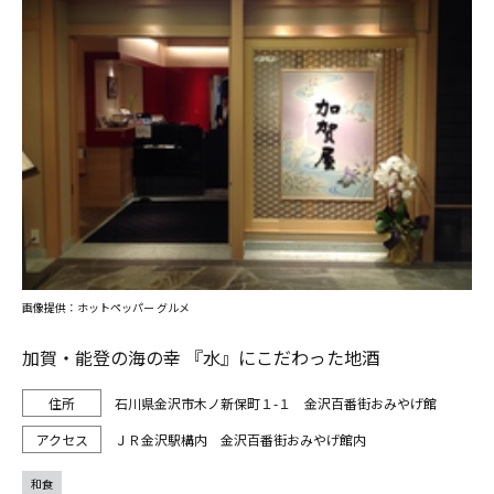
画像提供：ホットペッパー グルメ
加賀・能登の海の幸 『水』にこだわった地酒
石川県金沢市木ノ新保町１-１ 金沢百番街おみやげ館
ＪＲ金沢駅構内 金沢百番街おみやげ館内
和食