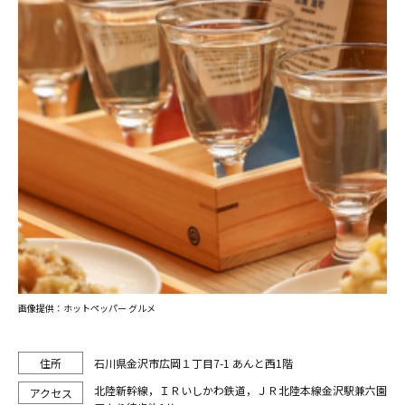
画像提供：ホットペッパー グルメ
石川県金沢市広岡１丁目7-1 あんと西1階
北陸新幹線，ＩＲいしかわ鉄道，ＪＲ北陸本線金沢駅兼六園