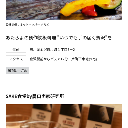
画像提供：ホットペッパー グルメ
あたらよの創作鉄板料理 "いつでも手の届く贅沢"を
石川県金沢市片町１丁目9－2
金沢駅前からバスで12分＋片町下車徒歩2分
居酒屋
洋食
SAKE食堂by農口尚彦研究所