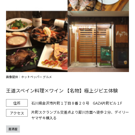
画像提供：ホットペッパー グルメ
王道スペイン料理×ワイン 【名物】極上ジビエ体験
石川県金沢市片町１丁目８番２０号 GAZA片町ビル１F
片町スクランブル交差点より犀川方面へ徒歩２分、デイリー
ヤマザキ横入る
居酒屋