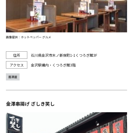
画像提供：ホットペッパー グルメ
石川県金沢市木ノ新保町1-1くつろぎ館3F
金沢駅構内・くつろぎ館3階
居酒屋
金澤串揚げ ざしき笑し