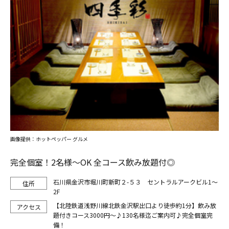
画像提供：ホットペッパー グルメ
完全個室！2名様～OK 全コース飲み放題付◎
石川県金沢市堀川町新町２-５３ セントラルアークビル1～
2F
【北陸鉄道浅野川線北鉄金沢駅出口より徒歩約1分】飲み放
題付きコース3000円～♪130名様迄ご案内可♪完全個室完
備！