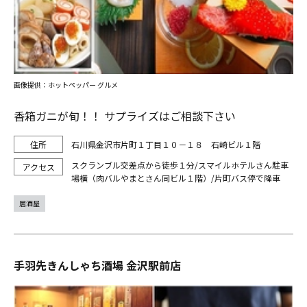
画像提供：ホットペッパー グルメ
香箱ガニが旬！！ サプライズはご相談下さい
石川県金沢市片町１丁目１０－１８ 石崎ビル１階
スクランブル交差点から徒歩１分/スマイルホテルさん駐車
場横（肉バルやまとさん同ビル１階）/片町バス停で降車
居酒屋
手羽先きんしゃち酒場 金沢駅前店