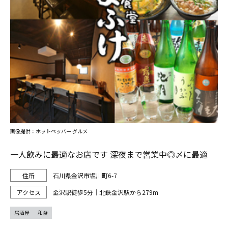
画像提供：ホットペッパー グルメ
一人飲みに最適なお店です 深夜まで営業中◎〆に最適
石川県金沢市堀川町6-7
金沢駅徒歩5分｜北鉄金沢駅から279m
居酒屋
和食