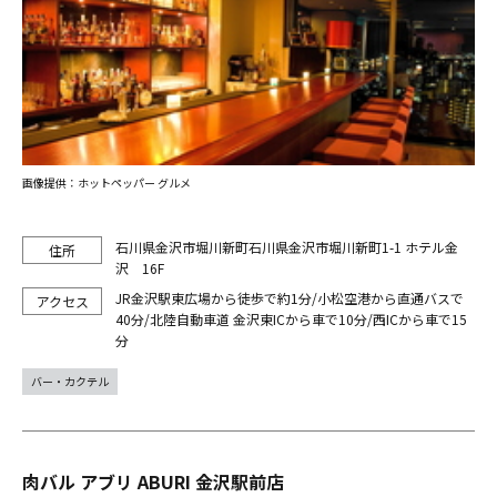
画像提供：ホットペッパー グルメ
石川県金沢市堀川新町石川県金沢市堀川新町1-1 ホテル金
沢 16F
JR金沢駅東広場から徒歩で約1分/小松空港から直通バスで
40分/北陸自動車道 金沢東ICから車で10分/西ICから車で15
分
バー・カクテル
肉バル アブリ ABURI 金沢駅前店