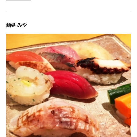
鮨処 みや