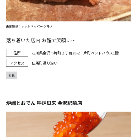
画像提供：ホットペッパー グルメ
落ち着いた店内 お鮨で笑顔に…
石川県金沢市片町２丁目30-2 片町ペントハウス1階
伝馬町通り沿い
和食
炉端とおでん 呼炉凪来 金沢駅前店