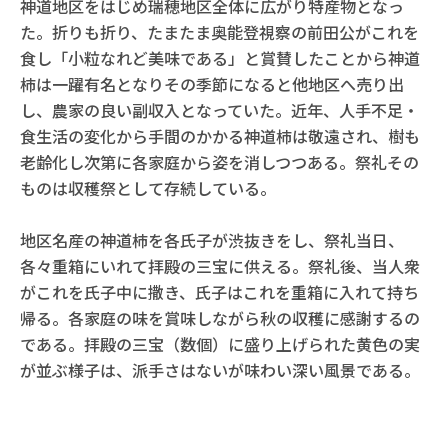
神道地区をはじめ瑞穂地区全体に広がり特産物となっ
た。折りも折り、たまたま奥能登視察の前田公がこれを
食し「小粒なれど美味である」と賞賛したことから神道
柿は一躍有名となりその季節になると他地区へ売り出
し、農家の良い副収入となっていた。近年、人手不足・
食生活の変化から手間のかかる神道柿は敬遠され、樹も
老齢化し次第に各家庭から姿を消しつつある。祭礼その
ものは収穫祭として存続している。
地区名産の神道柿を各氏子が渋抜きをし、祭礼当日、
各々重箱にいれて拝殿の三宝に供える。祭礼後、当人衆
がこれを氏子中に撒き、氏子はこれを重箱に入れて持ち
帰る。各家庭の味を賞味しながら秋の収穫に感謝するの
である。拝殿の三宝（数個）に盛り上げられた黄色の実
が並ぶ様子は、派手さはないが味わい深い風景である。