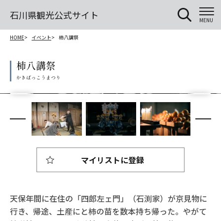
石川県観光公式サイト
MENU
HOME
イベント
柿八講祭
柿八講祭
マイリストに登録
天保年間に在住の「四郎左ェ門」（石渕家）が京見物に
行き、帰途、土産にと柿の苗を数本持ち帰った。やがて