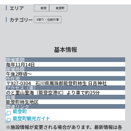
エリア
能登
能登町
カテゴリー
#祭り・伝統行事
基本情報
開催期間
毎年11月14日
開催時間
午後2時頃～
所在地
〒927-0304 石川県鳳珠郡能登町柿生 日吉神社
アクセス（車）
のと里山里海（能登空港IC）より車で約25分
会場
能登町柿生地区
関連リンク
能登町
能登町観光ガイド
※施設情報が変更される場合があります。最新情報は各