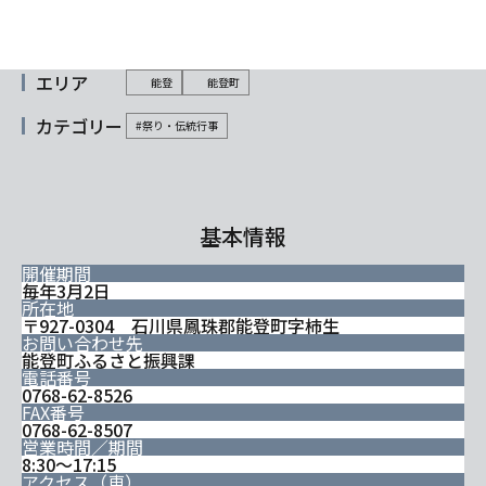
エリア
能登
能登町
カテゴリー
#祭り・伝統行事
基本情報
開催期間
毎年3月2日
所在地
〒927-0304 石川県鳳珠郡能登町字柿生
お問い合わせ先
能登町ふるさと振興課
電話番号
0768-62-8526
FAX番号
0768-62-8507
営業時間／期間
8:30～17:15
アクセス（車）