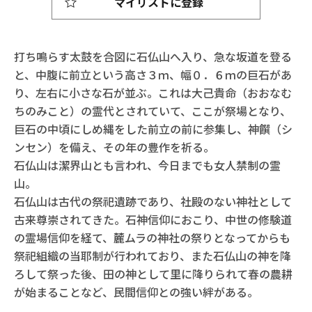
マイリストに登録
打ち鳴らす太鼓を合図に石仏山へ入り、急な坂道を登る
と、中腹に前立という高さ３ｍ、幅０．６ｍの巨石があ
り、左右に小さな石が並ぶ。これは大己貴命（おおなむ
ちのみこと）の霊代とされていて、ここが祭場となり、
巨石の中頃にしめ縄をした前立の前に参集し、神饌（シ
ンセン）を備え、その年の豊作を祈る。
石仏山は潔界山とも言われ、今日までも女人禁制の霊
山。
石仏山は古代の祭祀遺跡であり、社殿のない神社として
古来尊崇されてきた。石神信仰におこり、中世の修験道
の霊場信仰を経て、麓ムラの神社の祭りとなってからも
祭祀組織の当耶制が行われており、また石仏山の神を降
ろして祭った後、田の神として里に降りられて春の農耕
が始まることなど、民間信仰との強い絆がある。