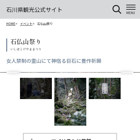
石川県観光公式サイト
MENU
HOME
イベント
石仏山祭り
石仏山祭り
女人禁制の霊山にて神宿る巨石に豊作祈願