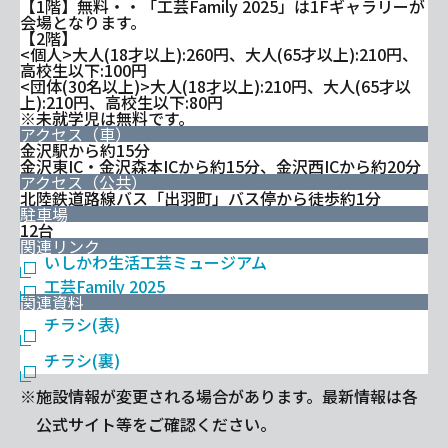
【1階】無料・・「工芸Family 2025」は1Fギャラリーが
会場となります。
【2階】
<個人>大人(18才以上):260円、大人(65才以上):210円、
高校生以下:100円
<団体(30名以上)>大人(18才以上):210円、大人(65才以
上):210円、高校生以下:80円
※未就学児は無料です。
アクセス（車）
金沢駅から約15分
金沢東IC・金沢森本ICから約15分、金沢西ICから約20分
アクセス（公共）
北陸鉄道路線バス「出羽町」バス停から徒歩約1分
駐車場
12台
関連リンク
いしかわ生活工芸ミュージアム
工芸Family 2025
関連資料
チラシ(表)
チラシ(裏)
※施設情報が変更される場合があります。最新情報は各
公式サイト等をご確認ください。