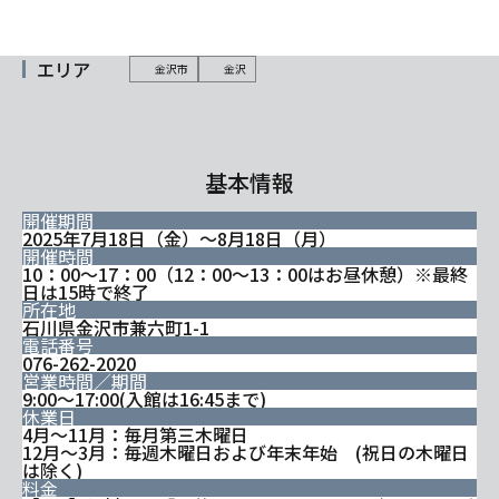
エリア
金沢市
金沢
基本情報
開催期間
2025年7月18日（金）～8月18日（月）
開催時間
10：00～17：00（12：00～13：00はお昼休憩）※最終
日は15時で終了
所在地
石川県金沢市兼六町1-1
電話番号
076-262-2020
営業時間／期間
9:00～17:00(入館は16:45まで)
休業日
4月～11月：毎月第三木曜日
12月～3月：毎週木曜日および年末年始 (祝日の木曜日
は除く)
料金