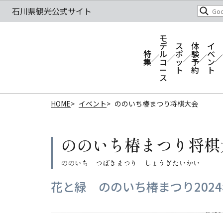
モ
デ
ス
体
イ
特
ル
ポ
験
ベ
集
コ
ッ
予
ン
ー
ト
約
ト
ス
HOME
イベント
ののいち椿まつり将棋大会
ののいち椿まつり将棋
花と緑 ののいち椿まつり202