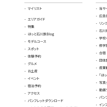
マイリスト
当サ
広告
エリアガイド
リン
特集
石川
ほっと石川旅Blog
学校
モデルコース
修学
スポット
合宿
体験予約
団体
グルメ
産業
お土産
「ほ
イベント
写真
宿泊予約
動画
アクセス
パン
パンフレットダウンロード
イン