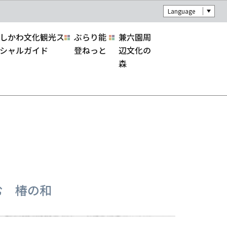
Language
しかわ文化観光ス
ぶらり能
兼六園周
シャルガイド
登ねっと
辺文化の
森
む 椿の和