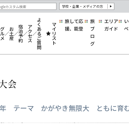
学校・企業・メディアの方
よ
旅して応
旅
エリア
い
く
マ
宿
ア
援、能登
ブ
ガイド
ペ
グ
お
あ
イ
泊
ク
ル
土
る
リ
予
セ
ロ
メ
産
ご
ス
約
ス
質
ト
グ
問
大会
4年 テーマ かがやき無限大 ともに育