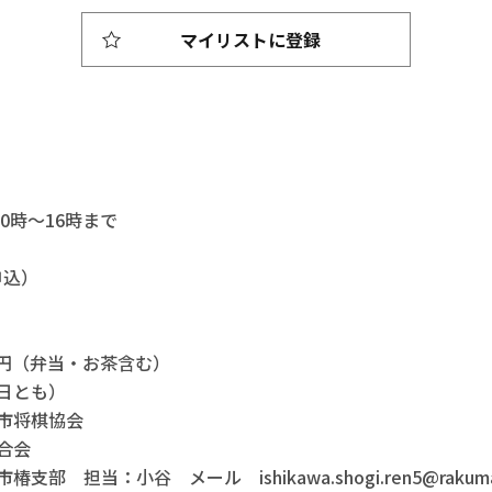
マイリストに登録
0時～16時まで
申込）
0円（弁当・お茶含む）
日とも）
市将棋協会
合会
担当：小谷 メール ishikawa.shogi.ren5@rakumail