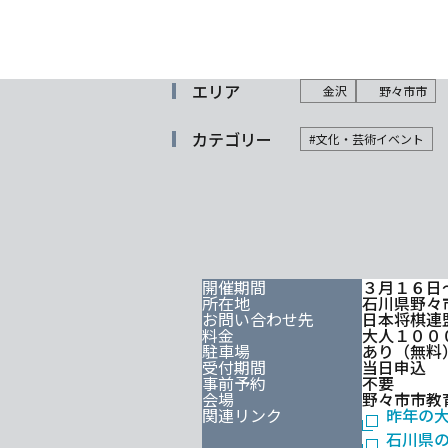
エリア
金沢
野々市市
カテゴリー
#文化・芸術イベント
開催期間
３月１６日
所在地
石川県野々市
お問い合わせ先
日本将棋連盟 
料金
大人１００
駐車場
あり（無料
受付期間
当日申込
事前予約
不要
会場
野々市市教
関連リンク
昨年の
石川県