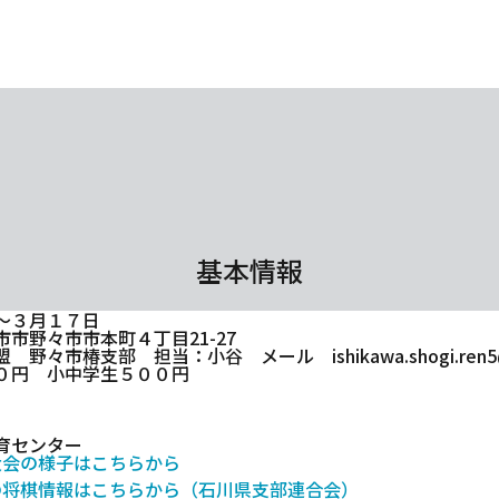
基本情報
～３月１７日
市野々市市本町４丁目21-27
野々市椿支部 担当：小谷 メール ishikawa.shogi.ren5@ra
０円 小中学生５００円
）
育センター
大会の様子はこちらから
の将棋情報はこちらから（石川県支部連合会）