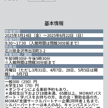
基本情報
開催期間
2025年3月14日（金）～2025年6月22日（日）
開催時間
9:30～17:30 （入館時間は閉館30分前まで）
所在地
石川県金沢市出羽町3-2
営業時間／期間
午前9時30分-午後5時30分
※入館時間は閉館30分前まで
休業日
月曜日（ただし3月31日、4月7日、28日、5月5日は開
館）、5月7日
料金
一般300（250）円
大学生150（70）円
＊オンラインによる事前予約もあり。
＊高校生以下および18歳未満、65歳以上、MOMATパス
ポート・学パスをお持ちの方、友の会・賛助会員の方、
MOMAT支援サークルパートナー企業(同伴者１名まで、
シルバーパートナーは本人のみ)、キャンパスメンバー