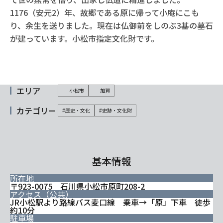
1176（安元2）年、故郷である原に帰って小庵にこも
り、余生を送りました。現在は仏御前をしのぶ3基の墓石
が建っています。小松市指定文化財です。
エリア
小松市
加賀
カテゴリー
#歴史・文化
#史跡・文化財
基本情報
所在地
〒923-0075 石川県小松市原町208-2
アクセス（公共）
JR小松駅より路線バス麦口線 乗車→「原」下車 徒歩
約10分
駐車場