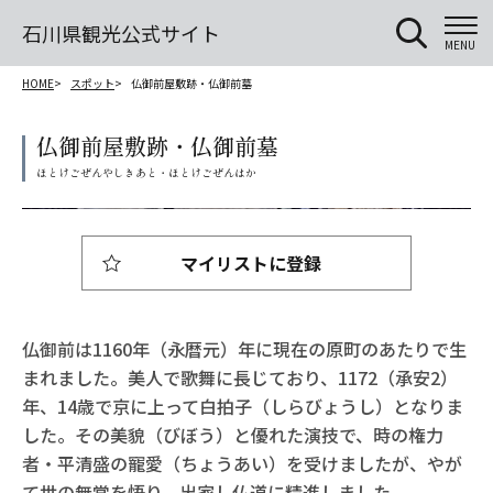
石川県観光公式サイト
MENU
HOME
スポット
仏御前屋敷跡・仏御前墓
仏御前屋敷跡・仏御前墓
マイリストに登録
仏御前は1160年（永暦元）年に現在の原町のあたりで生
まれました。美人で歌舞に長じており、1172（承安2）
年、14歳で京に上って白拍子（しらびょうし）となりま
した。その美貌（びぼう）と優れた演技で、時の権力
者・平清盛の寵愛（ちょうあい）を受けましたが、やが
て世の無常を悟り、出家し仏道に精進しました。