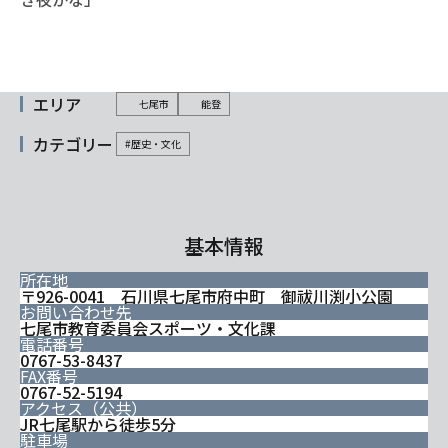
エリア
七尾市
能登
カテゴリー
#歴史・文化
基本情報
所在地
〒926-0041 石川県七尾市府中町 御祓川渕小公園
お問い合わせ先
七尾市教育委員会スポーツ・文化課
電話番号
0767-53-8437
FAX番号
0767-52-5194
アクセス（公共）
JR七尾駅から徒歩5分
駐車場