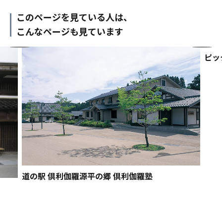
このページを見ている人は、
こんなページも見ています
ピッ
道の駅 倶利伽羅源平の郷 倶利伽羅塾