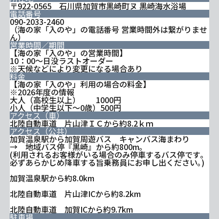
〒922-0565 石川県加賀市黒崎町ヌ 黒崎海水浴場
電話番号
090-2033-2460
（海の家「入のや」の電話番号 営業時間外は繋がりませ
ん）
営業時間／期間
【海の家「入のや」の営業時間】
10：00～日没ラストオーダー
※天候などにより変更になる場合あり
料金
【海の家「入のや」利用の場合の料金】
※2026年度の情報
大人（高校生以上） 1000円
小人（中学生以下～0歳）500円
アクセス（車）
北陸自動車道 片山津ＩＣから約8.2ｋｍ
アクセス（公共）
加賀温泉駅から加賀周遊バス キャンバス海まわり
→ 地域バス停『黒崎』から約800m｡
(利用されるお客様がいる場合のみ停車するバス停です｡
必ずあらかじめ降車する旨乗務員にお申し出ください｡)
加賀温泉駅から約8.0km
北陸自動車道 片山津ICから約8.2km
北陸自動車道 加賀ICから約9.7km
駐車場