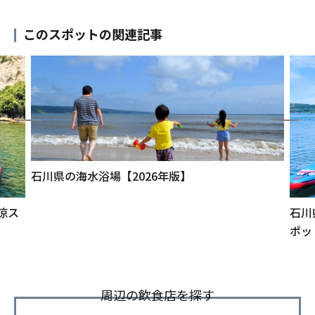
このスポットの関連記事
石川県の海水浴場【2026年版】
涼ス
石川
ポッ
周辺の飲食店を探す