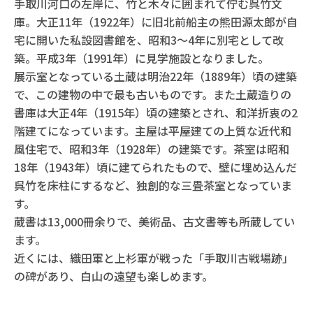
手取川河口の左岸に、竹と木々に囲まれて佇む呉竹文
庫。大正11年（1922年）に旧北前船主の熊田源太郎が自
宅に開いた私設図書館を、昭和3～4年に別宅として改
築。平成3年（1991年）に見学施設となりました。
展示室となっている土蔵は明治22年（1889年）頃の建築
で、この建物の中で最も古いものです。また土蔵造りの
書庫は大正4年（1915年）頃の建築とされ、和洋折衷の2
階建てになっています。主屋は平屋建ての上質な近代和
風住宅で、昭和3年（1928年）の建築です。茶室は昭和
18年（1943年）頃に建てられたもので、壁に埋め込んだ
呉竹を床柱にするなど、独創的な三畳茶室となっていま
す。
蔵書は13,000冊余りで、美術品、古文書等も所蔵してい
ます。
近くには、織田軍と上杉軍が戦った「手取川古戦場跡」
の碑があり、白山の遠望も楽しめます。