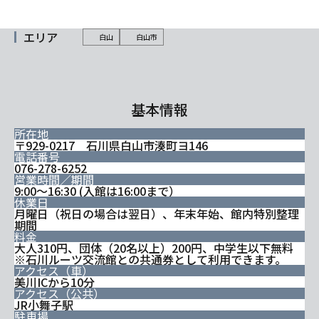
エリア
白山
白山市
基本情報
所在地
〒929-0217 石川県白山市湊町ヨ146
電話番号
076-278-6252
営業時間／期間
9:00～16:30 (入館は16:00まで）
休業日
月曜日（祝日の場合は翌日）、年末年始、館内特別整理
期間
料金
大人310円、団体（20名以上）200円、中学生以下無料
※石川ルーツ交流館との共通券として利用できます。
アクセス（車）
美川ICから10分
アクセス（公共）
JR小舞子駅
駐車場