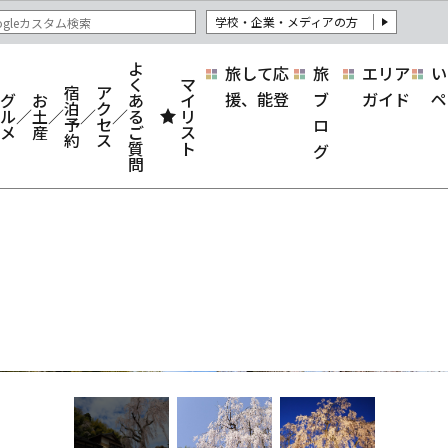
学校・企業・メディアの方
よ
旅して応
旅
エリア
い
く
マ
宿
ア
援、能登
ブ
ガイド
ペ
グ
お
あ
イ
泊
ク
ル
土
る
リ
予
セ
ロ
メ
産
ご
ス
約
ス
質
ト
グ
問