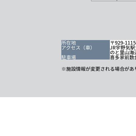
所在地
〒929-1
アクセス（車）
JR宇野気駅
のと里山海道
駐車場
喜多家前数
※施設情報が変更される場合があ