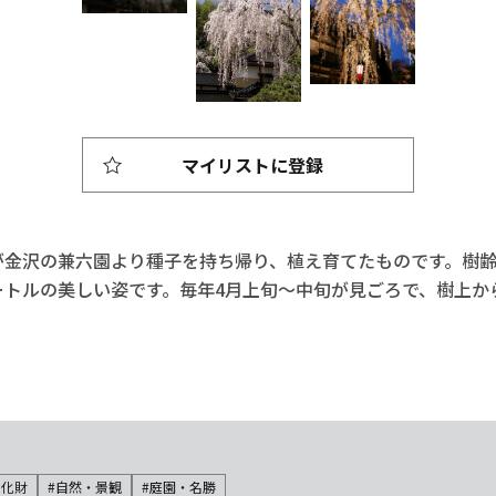
マイリストに登録
兵衛が金沢の兼六園より種子を持ち帰り、植え育てたものです。樹齢
メートルの美しい姿です。毎年4月上旬～中旬が見ごろで、樹上
文化財
#自然・景観
#庭園・名勝