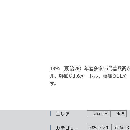
1895（明治28）年喜多家15代善
ル、幹回り1.6メートル、枝張り11
す。
エリア
かほく市
金沢
カテゴリー
#歴史・文化
#史跡・