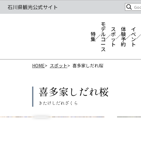
モ
デ
ス
体
イ
特
ル
ポ
験
ベ
集
コ
ッ
予
ン
ー
ト
約
ト
ス
HOME
スポット
喜多家しだれ桜
喜多家しだれ桜