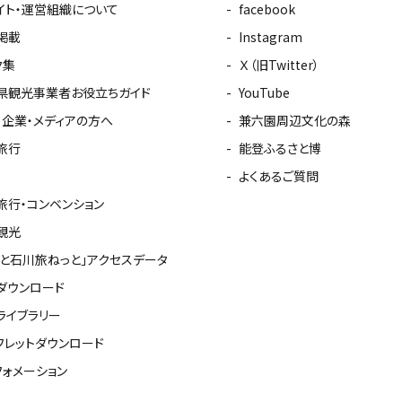
イト・運営組織について
facebook
掲載
Instagram
ク集
Ｘ（旧Twitter）
県観光事業者お役立ちガイド
YouTube
・企業・メディアの方へ
兼六園周辺文化の森
旅行
能登ふるさと博
よくあるご質問
旅行・コンベンション
観光
っと石川旅ねっと」アクセスデータ
ダウンロード
ライブラリー
フレットダウンロード
フォメーション