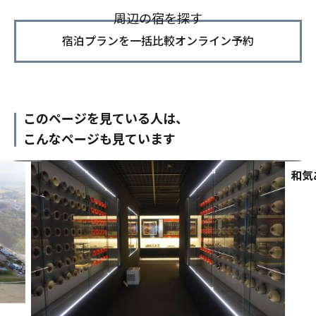
周辺の宿を探す
宿泊プランを一括比較オンライン予約
このページを見ている人は、
こんなページも見ています
和気