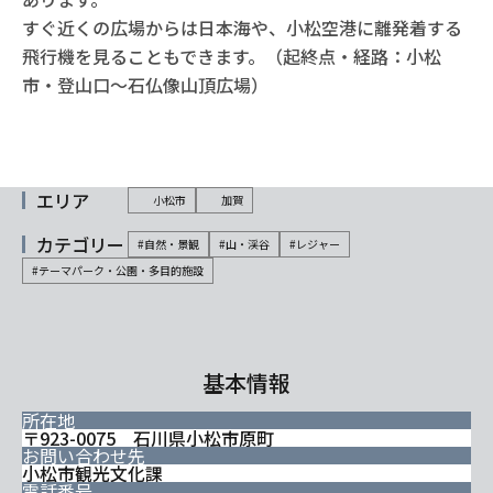
すぐ近くの広場からは日本海や、小松空港に離発着する
飛行機を見ることもできます。（起終点・経路：小松
市・登山口～石仏像山頂広場）
エリア
小松市
加賀
カテゴリー
#自然・景観
#山・渓谷
#レジャー
#テーマパーク・公園・多目的施設
基本情報
所在地
〒923-0075 石川県小松市原町
お問い合わせ先
小松市観光文化課
電話番号