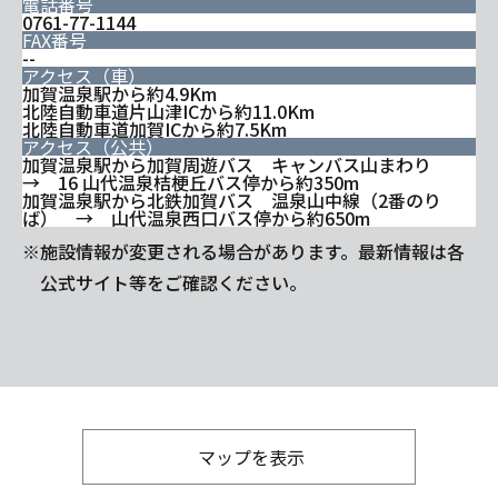
電話番号
0761-77-1144
FAX番号
--
アクセス（車）
加賀温泉駅から約4.9Km
北陸自動車道片山津ICから約11.0Km
北陸自動車道加賀ICから約7.5Km
アクセス（公共）
加賀温泉駅から加賀周遊バス キャンバス山まわり
→ 16 山代温泉桔梗丘バス停から約350m
加賀温泉駅から北鉄加賀バス 温泉山中線（2番のり
ば） → 山代温泉西口バス停から約650m
※施設情報が変更される場合があります。最新情報は各
公式サイト等をご確認ください。
マップを表示