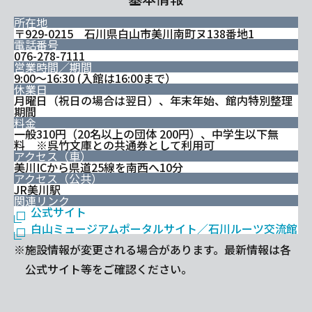
所在地
〒929-0215 石川県白山市美川南町ヌ138番地1
電話番号
076-278-7111
営業時間／期間
9:00～16:30 (入館は16:00まで）
休業日
月曜日（祝日の場合は翌日）、年末年始、館内特別整理
期間
料金
一般310円（20名以上の団体 200円）、中学生以下無
料 ※呉竹文庫との共通券として利用可
アクセス（車）
美川ICから県道25線を南西へ10分
アクセス（公共）
JR美川駅
関連リンク
公式サイト
白山ミュージアムポータルサイト／石川ルーツ交流館
※施設情報が変更される場合があります。最新情報は各
公式サイト等をご確認ください。