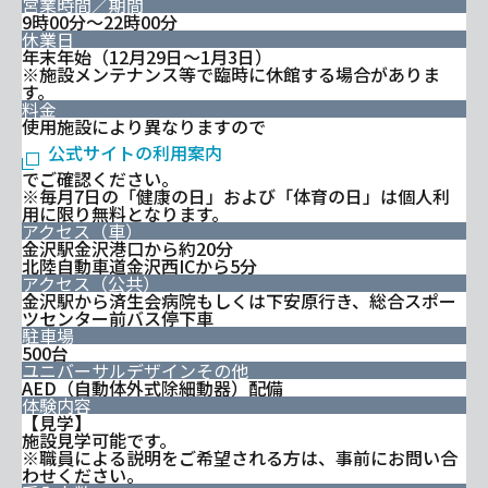
営業時間／期間
9時00分～22時00分
休業日
年末年始（12月29日～1月3日）
※施設メンテナンス等で臨時に休館する場合がありま
す。
料金
使用施設により異なりますので
公式サイトの利用案内
でご確認ください。
※毎月7日の「健康の日」および「体育の日」は個人利
用に限り無料となります。
アクセス（車）
金沢駅金沢港口から約20分
北陸自動車道金沢西ICから5分
アクセス（公共）
金沢駅から済生会病院もしくは下安原行き、総合スポー
ツセンター前バス停下車
駐車場
500台
ユニバーサルデザインその他
AED（自動体外式除細動器）配備
体験内容
【見学】
施設見学可能です。
※職員による説明をご希望される方は、事前にお問い合
わせください。