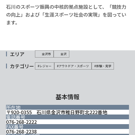
石川のスポーツ振興の中核的拠点施設として、「競技力
の向上」および「生涯スポーツ社会の実現」を図ってい
ます。
エリア
金沢市
金沢
カテゴリー
#レジャー
#アウトドア・スポーツ
#体験・見学
基本情報
所在地
〒920-0355 石川県金沢市稚日野町北222番地
電話番号
076-268-2222
FAX番号
076-268-2238