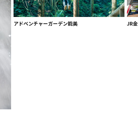
アドベンチャーガーデン能美
JR