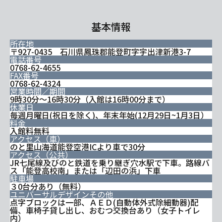
基本情報
所在地
〒927-0435 石川県鳳珠郡能登町字宇出津新港3-7
電話番号
0768-62-4655
FAX番号
0768-62-4324
営業時間／期間
9時30分～16時30分（入館は16時00分まで）
休業日
毎週月曜日(祝日を除く)、年末年始(12月29日~1月3日）
料金
入館料無料
アクセス（車）
のと里山海道能登空港ICより車で30分
アクセス（公共）
JR七尾線及びのと鉄道を乗り継ぎ穴水駅で下車。路線バ
ス「能登高校南」または「辺田の浜」下車
駐車場
３0台分あり（無料）
ユニバーサルデザインその他
点字ブロックは一部、ＡＥＤ(自動体外式除細動器)配
備、車椅子貸し出し、おむつ交換台あり（女子トイレ
内）