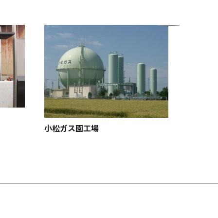
小松ガス園工場
猿山岬灯