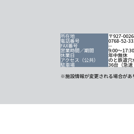
所在地
〒927-0
電話番号
0768-52-33
FAX番号
--
営業時間／期間
9:00～17:3
休業日
年中無休
アクセス（公共）
のと鉄道穴
駐車場
36台（急速
※施設情報が変更される場合があ