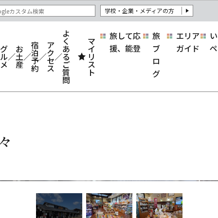
学校・企業・メディアの方
よ
旅して応
旅
エリア
い
く
マ
宿
ア
援、能登
ブ
ガイド
ペ
グ
お
あ
イ
泊
ク
ル
土
る
リ
予
セ
ロ
メ
産
ご
ス
約
ス
質
ト
グ
問
彩々