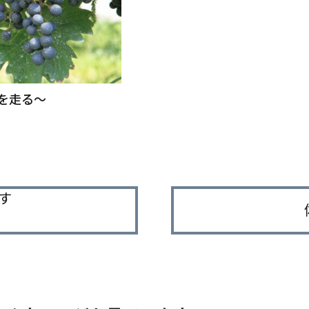
を走る～
す