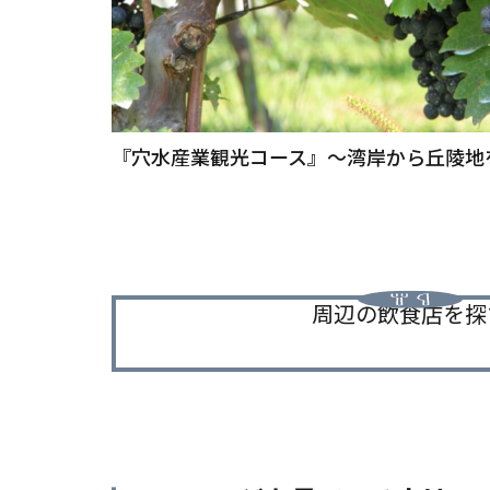
『穴水産業観光コース』～湾岸から丘陵地
周辺の飲食店を探