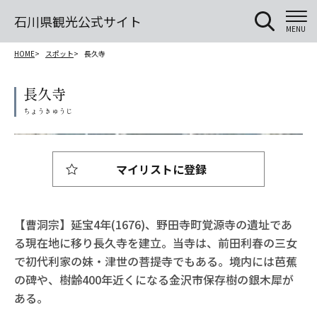
石川県観光公式サイト
MENU
HOME
スポット
長久寺
長久寺
マイリストに登録
【曹洞宗】延宝4年(1676)、野田寺町覚源寺の遺址であ
る現在地に移り長久寺を建立。当寺は、前田利春の三女
で初代利家の妹・津世の菩提寺でもある。境内には芭蕉
の碑や、樹齢400年近くになる金沢市保存樹の銀木犀が
ある。