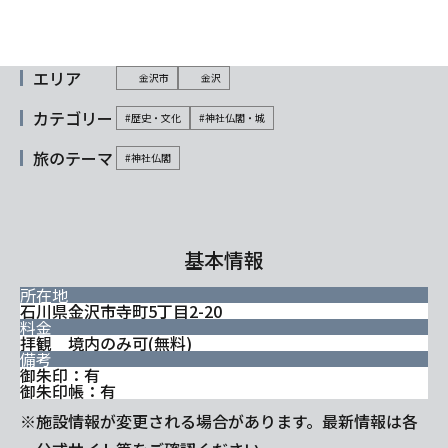
エリア
金沢市
金沢
カテゴリー
#歴史・文化
#神社仏閣・城
旅のテーマ
#神社仏閣
基本情報
所在地
石川県金沢市寺町5丁目2-20
料金
拝観 境内のみ可(無料)
備考
御朱印：有
御朱印帳：有
※施設情報が変更される場合があります。最新情報は各