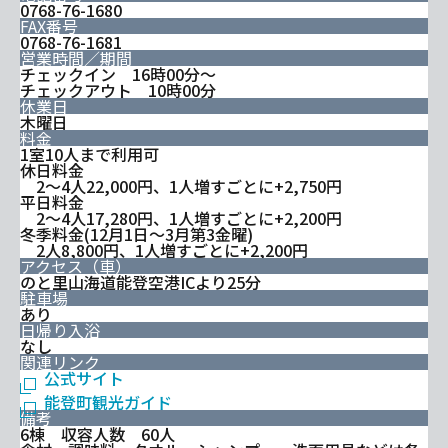
0768-76-1680
FAX番号
0768-76-1681
営業時間／期間
チェックイン 16時00分～
チェックアウト 10時00分
休業日
木曜日
料金
1室10人まで利用可
休日料金
2～4人22,000円、1人増すごとに+2,750円
平日料金
2～4人17,280円、1人増すごとに+2,200円
冬季料金(12月1日～3月第3金曜)
2人8,800円、1人増すごとに+2,200円
アクセス（車）
のと里山海道能登空港ICより25分
駐車場
あり
日帰り入浴
なし
関連リンク
公式サイト
能登町観光ガイド
備考
6棟 収容人数 60人