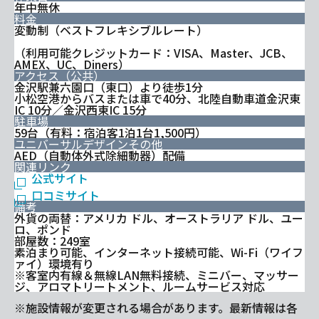
年中無休
料金
変動制（ベストフレキシブルレート）
（利用可能クレジットカード：VISA、Master、JCB、
AMEX、UC、Diners）
アクセス（公共）
金沢駅兼六園口（東口）より徒歩1分
小松空港からバスまたは車で40分、北陸自動車道金沢東
IC 10分／金沢西東IC 15分
駐車場
59台（有料：宿泊客1泊1台1,500円）
ユニバーサルデザインその他
AED（自動体外式除細動器）配備
関連リンク
公式サイト
口コミサイト
備考
外貨の両替：アメリカ ドル、オーストラリア ドル、ユー
ロ、ポンド
部屋数：249室
素泊まり可能、インターネット接続可能、Wi-Fi（ワイフ
ァイ）環境有り
※客室内有線＆無線LAN無料接続、ミニバー、マッサー
ジ、アロマトリートメント、ルームサービス対応
※施設情報が変更される場合があります。最新情報は各