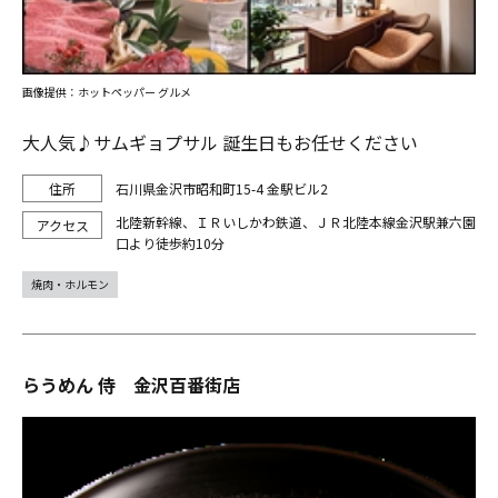
画像提供：ホットペッパー グルメ
大人気♪サムギョプサル 誕生日もお任せください
石川県金沢市昭和町15-4 金駅ビル2
北陸新幹線、ＩＲいしかわ鉄道、ＪＲ北陸本線金沢駅兼六園
口より徒歩約10分
焼肉・ホルモン
らうめん 侍 金沢百番街店