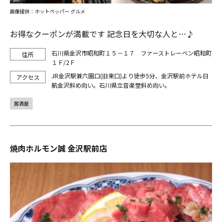
画像提供：ホットペッパー グルメ
お得なクーポンが満載です 記念日を大切な人と…♪
石川県金沢市昭和町１５－１７ ファーストレーベン昭和町
１Ｆ/2Ｆ
JR金沢駅兼六園口(旧東口)より徒歩5分、金沢駅前ホテル日
航金沢斜め向い。石川県立音楽堂斜め向い。
居酒屋
焼肉ホルモン誠 金沢駅前店