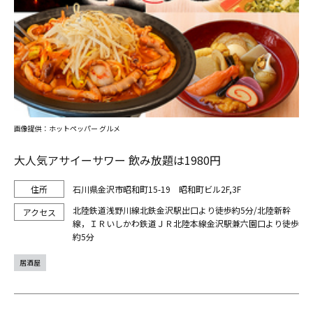
画像提供：ホットペッパー グルメ
大人気アサイーサワー 飲み放題は1980円
石川県金沢市昭和町15-19 昭和町ビル2F,3F
北陸鉄道浅野川線北鉄金沢駅出口より徒歩約5分/北陸新幹
線，ＩＲいしかわ鉄道ＪＲ北陸本線金沢駅兼六園口より徒歩
約5分
居酒屋