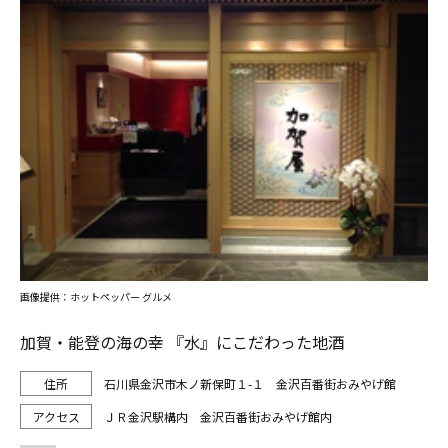
画像提供：ホットペッパー グルメ
加賀・能登の海の幸 『水』にこだわった地酒
石川県金沢市木ノ新保町１-１ 金沢百番街おみやげ館
ＪＲ金沢駅構内 金沢百番街おみやげ館内