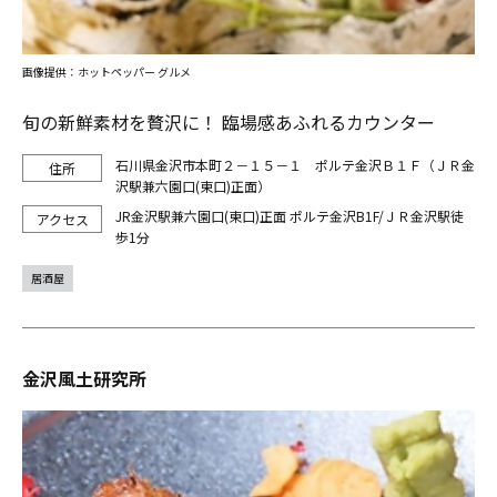
画像提供：ホットペッパー グルメ
旬の新鮮素材を贅沢に！ 臨場感あふれるカウンター
石川県金沢市本町２－１５－１ ポルテ金沢Ｂ１Ｆ（ＪＲ金
沢駅兼六園口(東口)正面）
JR金沢駅兼六園口(東口)正面 ポルテ金沢B1F/ＪＲ金沢駅徒
歩1分
居酒屋
金沢風土研究所