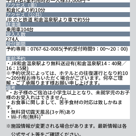
アクセス（車）
和倉ICより約10分
アクセス（公共）
JR のと鉄道 和倉温泉駅より車で約5分
駐車場
乗用車104台
受入人数
274人
受付期間
予約専用：0767-62-0085(予約受付時間9：00～20：00)
事前予約
・JR和倉温泉駅より無料送迎有(和倉温泉駅14：40発／
16：15発)
※予約状況によっては、ホテルとの往復運行となり約10
～20分程お待ちいただく場合がございます。何卒ご理
解・ご了承賜ります様お願い申し上げます。
備考
"・お子様のご宿泊は小学生以上となり、未就学児のお子
様のお受入れはできません。
・お食事に関しまして、苦手食材の対応は致しかねま
す。
・無料貸切露天風呂(3ヶ所)あり
・Wi-Fi有(無料)"
※施設情報が変更される場合があります。最新情報は各
公式サイト等をご確認ください。