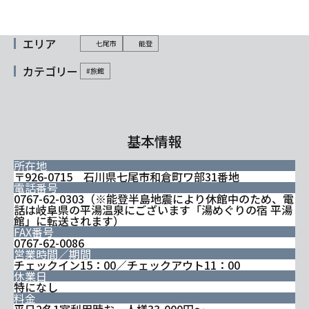
エリア
七尾市
能登
カテゴリー
#旅館
基本情報
所在地
〒926-0715 石川県七尾市和倉町ワ部31番地
電話番号
0767-62-0303（※能登半島地震により休館中のため、電
話は岐阜県の平湯温泉にございます「湯めぐりの宿 平湯
館」に転送されます）
FAX番号
0767-62-0086
営業時間／期間
チェックイン15：00／チェックアウト11：00
休業日
特になし
料金
平日2名1室利用時お一人様33,000円～