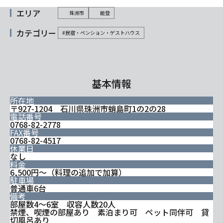
エリア
珠洲市
能登
カテゴリー
#民宿・ペンション・ゲストハウス
基本情報
所在地
〒927-1204 石川県珠洲市蛸島町1の2の28
電話番号
0768-82-2778
FAX番号
0768-82-4517
休業日
なし
料金
6,500円～（料理の追加で加算）
駐車場
普通車6台
備考
部屋数4～6室 収容人数20人
禁煙、喫煙の部屋あり 素泊まり可 ペット同伴可 貸
切風呂あり