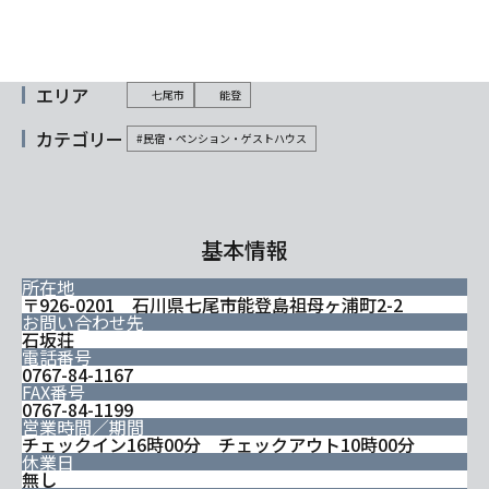
エリア
七尾市
能登
カテゴリー
#民宿・ペンション・ゲストハウス
基本情報
所在地
〒926-0201 石川県七尾市能登島祖母ヶ浦町2-2
お問い合わせ先
石坂荘
電話番号
0767-84-1167
FAX番号
0767-84-1199
営業時間／期間
チェックイン16時00分 チェックアウト10時00分
休業日
無し