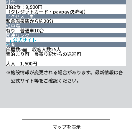
料金
1泊2食：9,900円
（クレジットカード・paypay決済可）
アクセス（車）
和倉温泉駅から約20分
駐車場
有り 普通車10台
関連リンク
公式サイト
備考
部屋数5室 収容人数25人
素泊まり可 最寄り駅からの送迎可
大人 1,500円
※施設情報が変更される場合があります。最新情報は各
公式サイト等をご確認ください。
マップを表示