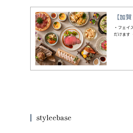
【加賀
・フェイ
だけます
styleebase