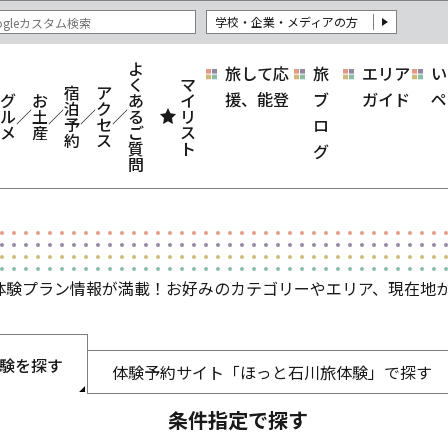
学校・企業・メディアの方
よ
旅して応
旅
エリア
い
く
マ
宿
ア
援、能登
ブ
ガイド
ペ
グ
お
あ
イ
泊
ク
ル
土
る
リ
予
セ
ロ
メ
産
ご
ス
約
ス
質
ト
グ
問
体験プラン情報が満載！お好みのカテゴリーやエリア、現在地か
験を探す
体験予約サイト
「ほっと石川旅体験」で
探す
条件指定で探す