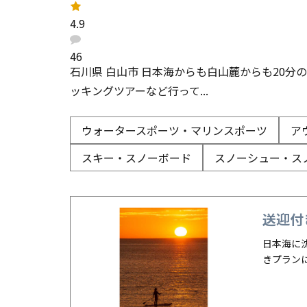
レ
ー
4.9
ト
：
口
コ
46
ミ
石川県 白山市 日本海からも白山麓からも20分の場所
：
ッキングツアーなど行って...
ウォータースポーツ・マリンスポーツ
ア
スキー・スノーボード
スノーシュー・ス
送迎付
日本海に
きプラン