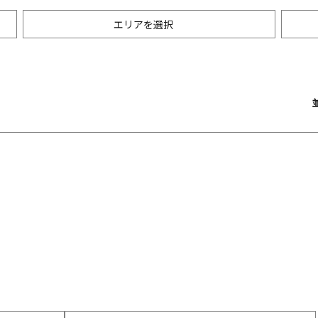
エリアを選択
ータースポーツ・マリンスポ
プル
雪・スノースポーツ
友達
湖
海
ャー・体験
クラフト・工芸
子供におすすめ
・神宮・寺院
伝統文化・日本文化
参加OK
・スパ・サロン
ショッピング
施設
和食
料理
焼肉・韓国料理