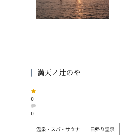
満天ノ辻のや
レ
ー
0
ト
：
口
コ
0
ミ
：
温泉・スパ・サウナ
日帰り温泉