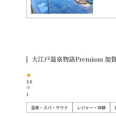
大江戸温泉物語Premium 加
レ
ー
5.0
ト
：
口
コ
1
ミ
：
温泉・スパ・サウナ
レジャー・体験