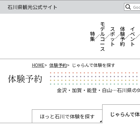
モ
デ
ス
体
イ
特
ル
ポ
験
ベ
集
コ
ッ
予
ン
ー
ト
約
ト
ス
HOME
体験予約
じゃらんで体験を探す
体験予約
金沢・加賀・能登・白山…石川県の
じゃらんで体
ほっと石川で体験を探す