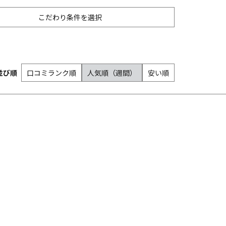
こだわり条件を選択
その他スポーツ・フィットネス
1人
並び順
口コミランク順
人気順（週間）
安い順
空
果物・野菜狩り
女性におすすめ
自然景観・絶景
観光施設・名所巡り
洋食
アジアン・アジア料理