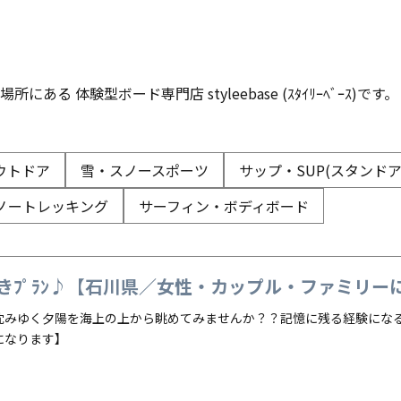
にある 体験型ボード専門店 styleebase (ｽﾀｲﾘｰﾍﾞｰｽ
ウトドア
雪・スノースポーツ
サップ・SUP(スタンド
ノートレッキング
サーフィン・ボディボード
きﾌﾟﾗﾝ♪【石川県／女性・カップル・ファミリーにお
沈みゆく夕陽を海上の上から眺めてみませんか？？記憶に残る経験になると
になります】