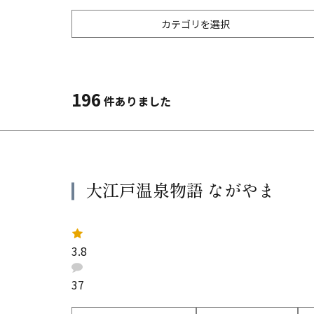
カテゴリを選択
アウトドア
輪島・能登
家族
ウォ
カッ
196
ーツ
件ありました
和倉・七尾
山・自然
川・
エンタメ・アミューズメント
レジ
金沢・羽咋
雪
屋内
ミュージアム・ギャラリー
神社
大江戸温泉物語 ながやま
白山
雨の日でもOK
ペット
乗り物
風呂
レ
ー
加賀・小松・辰口
3.8
ト
祭り・イベント
宿泊
：
口
コ
37
ミ
：
イタリアン・フレンチ
中華