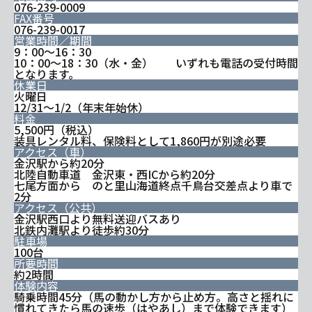
076-239-0009
FAX番号
076-239-0017
営業時間／期間
9：00～16：30
10：00～18：30（水・金） いずれも電話の受付時間
となります。
休業日
火曜日
12/31～1/2（年末年始休）
料金
5,500円（税込）
装具レンタル料、保険料として1,860円が別途必要
アクセス（車）
金沢駅から約20分
北陸自動車道 金沢東・西ICから約20分
七尾方面から のと里山海道終点千鳥台交差点より車で
2分
アクセス（公共）
金沢駅西口より無料送迎バスあり
北鉄内灘駅より徒歩約30分
駐車場
100台
所要時間
約2時間
体験内容
騎乗時間45分（馬の動かし方から止め方。高さと揺れに
慣れてきたら馬の速歩（はやあし）まで体験できます）