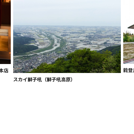
能登
本店
スカイ獅子吼（獅子吼高原）