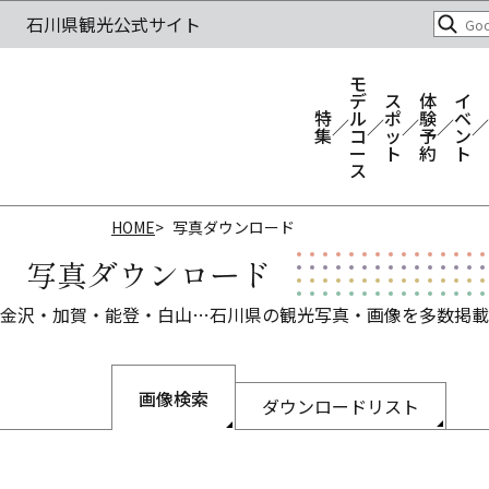
モ
デ
ス
体
イ
特
ル
ポ
験
ベ
集
コ
ッ
予
ン
ー
ト
約
ト
ス
HOME
写真ダウンロード
写真ダウンロード
金沢・加賀・能登・白山…石川県の観光写真・画像を多数掲載
画像検索
ダウンロードリスト