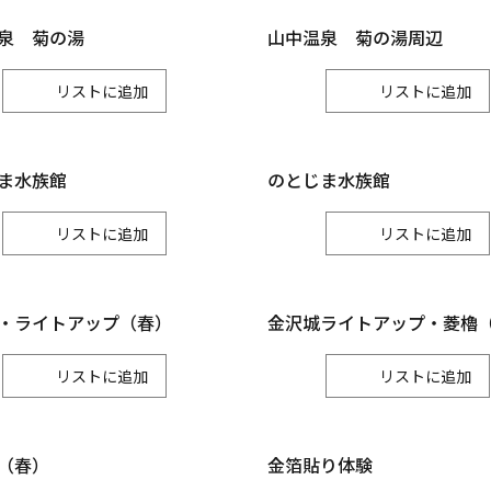
小松市
加賀市
能美市
泉 菊の湯
山中温泉 菊の湯周辺
白山
リスト
リスト
白山市
ま水族館
のとじま水族館
リスト
リスト
・ライトアップ（春）
金沢城ライトアップ・菱櫓
リスト
リスト
（春）
金箔貼り体験