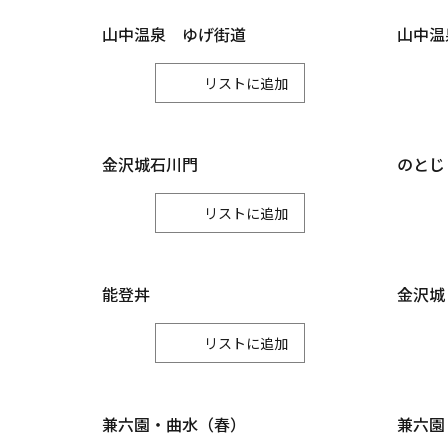
山中温泉 ゆげ街道
山中温
リスト
金沢城石川門
のとじ
リスト
能登丼
金沢城
リスト
兼六園・曲水（春）
兼六園