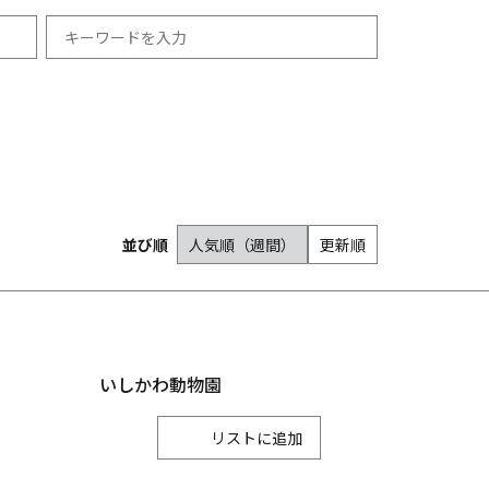
祭り・イベント
冬
羽咋市
12月
志賀町
宿泊
能登町
1月
並び順
人気順（週間）
更新順
2月
津幡町
内灘町
いしかわ動物園
リスト