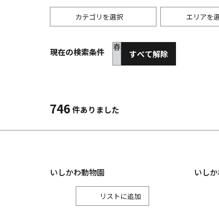
カテゴリを選択
エリアを
春
現在の検索条件
すべて解除
歴史・文化
春
縦
自然
夏
横
3月
6
温泉
体験
746
4月
7
件ありました
お土産
5月
8
いしかわ動物園
いしか
リスト