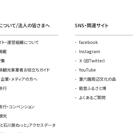
について/法人の皆さまへ
SNS・関連サイト
イト・運営組織について
facebook
掲載
Instagram
ク集
Ｘ（旧Twitter）
県観光事業者お役立ちガイド
YouTube
・企業・メディアの方へ
兼六園周辺文化の森
旅行
能登ふるさと博
よくあるご質問
旅行・コンベンション
観光
っと石川旅ねっと」アクセスデータ