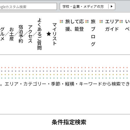
学校・企業・メディアの方
よ
旅して応
旅
エリア
い
く
マ
宿
ア
援、能登
ブ
ガイド
ペ
グ
お
あ
イ
泊
ク
ル
土
る
リ
予
セ
ロ
メ
産
ご
ス
約
ス
質
ト
グ
問
。エリア・カテゴリー・季節・縦横・キーワードから検索でき
条件指定検索