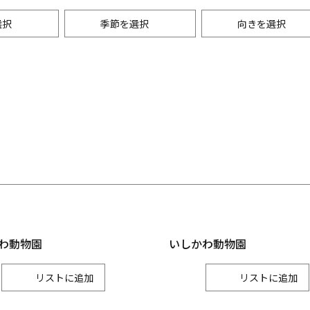
選択
季節を選択
向きを選択
・景観
能登
レジャー
秋
月
七尾市
輪島市
9月
珠洲市
グルメ
月
宝達志水町
中能登町
10月
穴水町
月
11月
金沢
金沢市
かほく市
野々市市
わ動物園
いしかわ動物園
リスト
リスト
加賀