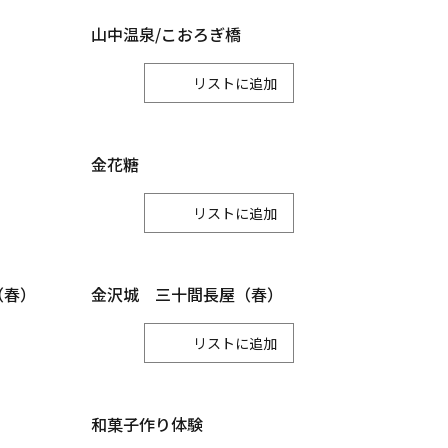
川北町
山中温泉/こおろぎ橋
リスト
金花糖
リスト
（春）
金沢城 三十間長屋（春）
リスト
和菓子作り体験