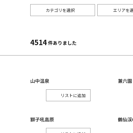
カテゴリを選択
エリアを
歴史・文化
春
縦
自然
夏
横
4514
件ありました
3月
6
温泉
体験
4月
7
お土産
5月
8
山中温泉
兼六園
リスト
獅子吼高原
鶴仙渓