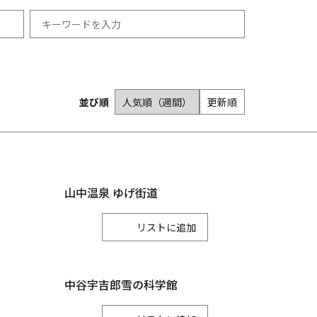
祭り・イベント
冬
並び順
人気順（週間）
更新順
羽咋市
12月
志賀町
宿泊
能登町
1月
2月
山中温泉 ゆげ街道
リスト
津幡町
内灘町
中谷宇吉郎雪の科学館