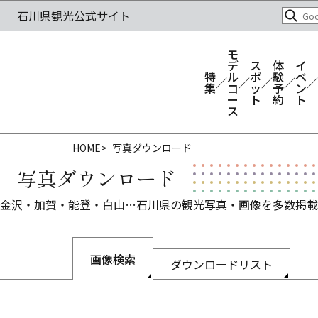
モ
デ
ス
体
イ
特
ル
ポ
験
ベ
集
コ
ッ
予
ン
ー
ト
約
ト
ス
HOME
写真ダウンロード
写真ダウンロード
金沢・加賀・能登・白山…石川県の観光写真・画像を多数掲載
画像検索
ダウンロードリスト