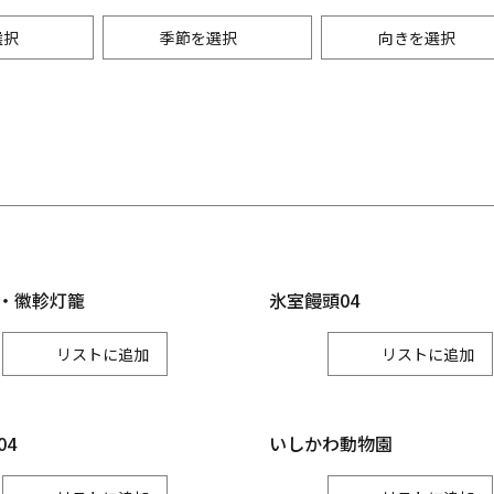
選択
季節を選択
向きを選択
・景観
能登
レジャー
秋
月
七尾市
輪島市
9月
珠洲市
グルメ
月
宝達志水町
中能登町
10月
穴水町
月
11月
・徽軫灯籠
氷室饅頭04
金沢
リスト
リスト
金沢市
かほく市
野々市市
04
いしかわ動物園
加賀