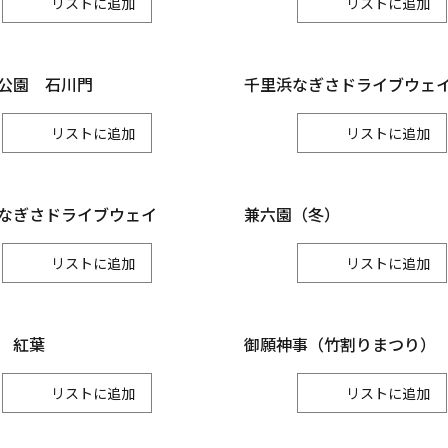
リスト
リスト
小松市
加賀市
能美市
白山
公園 石川門
千里浜なぎさドライブウェ
白山市
リスト
リスト
なぎさドライブウェイ
兼六園（冬）
リスト
リスト
 紅葉
御願神事（竹割りまつり）
リスト
リスト