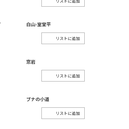
リスト
川北町
イ
白山-室堂平
リスト
窓岩
リスト
ブナの小道
リスト