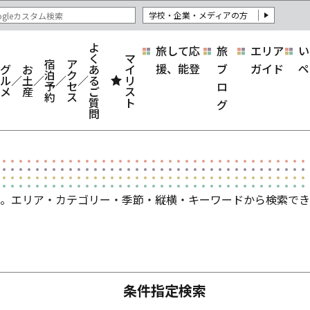
学校・企業・メディアの方
よ
旅して応
旅
エリア
い
く
マ
宿
ア
援、能登
ブ
ガイド
ペ
グ
お
あ
イ
泊
ク
ル
土
る
リ
予
セ
ロ
メ
産
ご
ス
約
ス
質
ト
グ
問
。エリア・カテゴリー・季節・縦横・キーワードから検索でき
条件指定検索