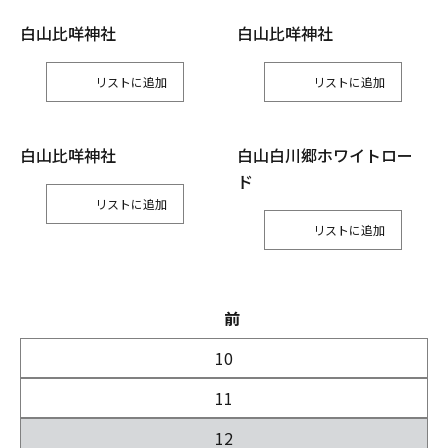
⽩⼭⽐咩神社
⽩⼭⽐咩神社
リスト
リスト
⽩⼭⽐咩神社
白山白川郷ホワイトロー
ド
リスト
リスト
前
10
11
12