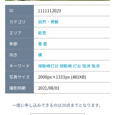
ID
1111112023
カテゴリ
自然・景観
エリア
能登
季節
春
夏
向き
横
キーワード
禄剛崎灯台
禄剛崎
灯台
珠洲
珠洲
写真サイズ
2000px×1333px (481KB)
撮影時期
2021/08/01
一度に申し込みできるのは20点までとなります。