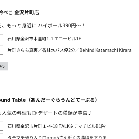
吟べこ 金沢片町店
、もっと身近に ハイボール390円～！
石川県金沢市木倉町1-1 エコービル1F
片町きらら真裏／香林坊バス停2分／Behind Katamachi Kirara
モン
ground Table（あんだーぐらうんどてーぶる）
も人気の料理も◎ デザートの種類が豊富♪
石川県金沢市片町１-4-18 TALKタテマチビルB1階
タテマチ通り入り口omo5さん近くの階段を下りる