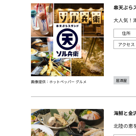
串天ぷらス
大人気！
居酒屋
画像提供：ホットペッパー グルメ
海鮮と金
北陸の恵