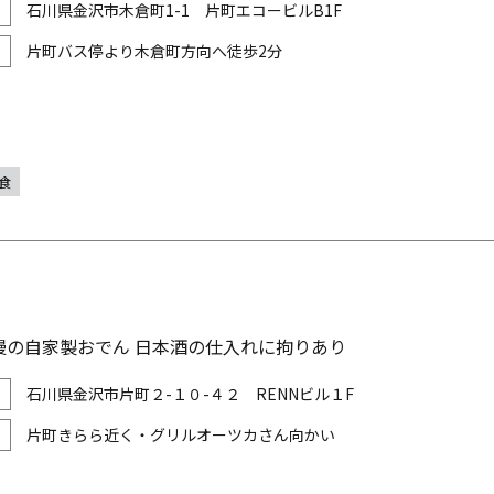
石川県金沢市木倉町1-1 片町エコービルB1F
片町バス停より木倉町方向へ徒歩2分
食
慢の自家製おでん 日本酒の仕入れに拘りあり
石川県金沢市片町２-１０-４２ RENNビル１F
片町きらら近く・グリルオーツカさん向かい