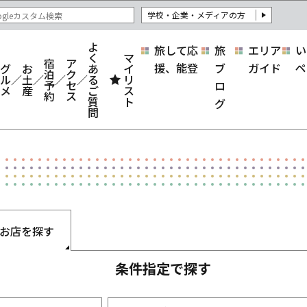
学校・企業・メディアの方
よ
旅して応
旅
エリア
い
く
マ
宿
ア
援、能登
ブ
ガイド
ペ
グ
お
あ
イ
泊
ク
ル
土
る
リ
予
セ
ロ
メ
産
ご
ス
約
ス
質
ト
グ
問
お店を探す
条件指定で探す