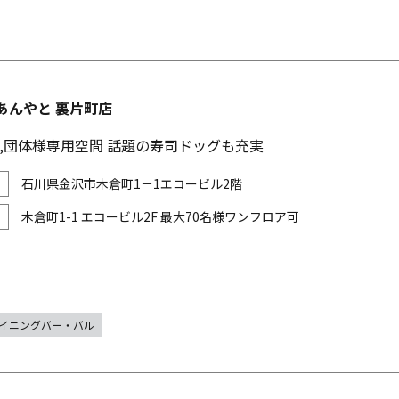
あんやと 裏片町店
,団体様専用空間 話題の寿司ドッグも充実
石川県金沢市木倉町1－1エコービル2階
木倉町1-1 エコービル2F 最大70名様ワンフロア可
イニングバー・バル