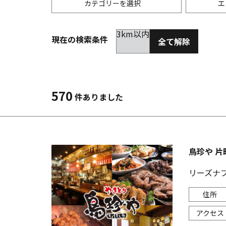
カテゴリーを選択
エ
3km以内
現在の検索条件
全て解除
居酒屋
金沢(片町･香林坊･にし茶屋周辺)
未選択
ダイ
300
洋食
金沢(金沢駅･近江町･ひがし茶屋)
2km以内
イタ
3km
570
件ありました
韓国料理
金沢市他・野々市・白山・内灘
アジ
バー・カクテル
輪島・七尾・加賀・石川県その他
ラー
鳥珍や 片
その他グルメ
リーズナ