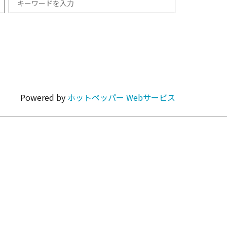
和食
1km以内
焼肉・ホルモン
Powered by
ホットペッパー Webサービス
カラオケ・パーティ
カフェ・スイーツ