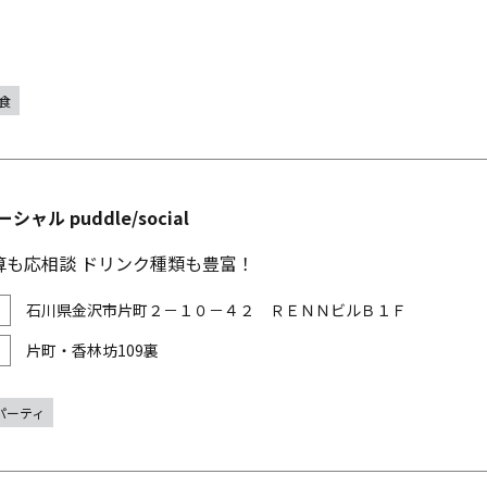
食
シャル puddle/social
算も応相談 ドリンク種類も豊富！
石川県金沢市片町２－１０－４２ ＲＥＮＮビルＢ１Ｆ
片町・香林坊109裏
パーティ