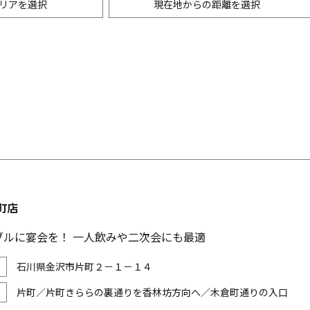
リアを選択
現在地からの距離を選択
ニングバー・バル
m以内
創作料理
500m以内
リアン・フレンチ
以内
中華
ア・エスニック料理
各国料理
メン
お好み焼き・もんじゃ
町店
ブルに宴会を！ 一人飲みや二次会にも最適
石川県金沢市片町２－１－１４
片町／片町きららの裏通りを香林坊方向へ／木倉町通りの入口