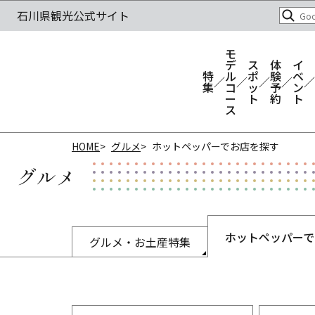
モ
デ
ス
体
イ
特
ル
ポ
験
ベ
集
コ
ッ
予
ン
ー
ト
約
ト
ス
HOME
グルメ
ホットペッパーでお店を探す
グルメ
ホットペッパーで
グルメ・お土産特集