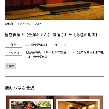
画像提供：ホットペッパー グルメ
当店自慢の【金澤おでん】 厳選された【北陸の地酒】
石川県金沢市本町１－９－１０
北陸新幹線，ＩＲいしかわ鉄道，ＪＲ北陸本線金沢駅兼六園
口より徒歩約5分
居酒屋
焼肉 つばさ 金沢