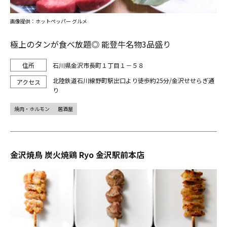
画像提供：ホットペッパー グルメ
極上のタンが食べ放題◎ 能登牛名物3品盛り
石川県金沢市長町１丁目１－５８
北陸鉄道石川線野町駅出口より徒歩約25分/金沢せせらぎ通
り
焼肉・ホルモン
居酒屋
金沢焼鳥 炭火焼鶏 Ryo 金沢駅前本店