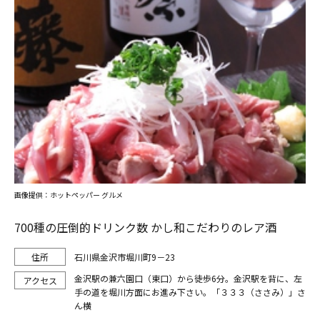
画像提供：ホットペッパー グルメ
700種の圧倒的ドリンク数 かし和こだわりのレア酒
石川県金沢市堀川町9－23
金沢駅の兼六園口（東口）から徒歩6分。金沢駅を背に、左
手の道を堀川方面にお進み下さい。「３３３（ささみ）」さ
ん横