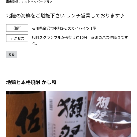
画像提供：ホットペッパー グルメ
北陸の海鮮をご堪能下さい ランチ営業しております♪
石川県金沢市幸町2-2 スカイハイツ 1階
片町スクランブルから徒歩約10分 幸町のバス停降りてす
ぐ。
和食
地鶏と本格焼酎 かし和