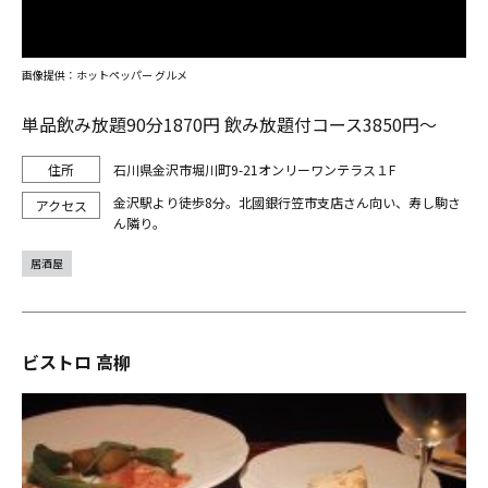
画像提供：ホットペッパー グルメ
単品飲み放題90分1870円 飲み放題付コース3850円～
石川県金沢市堀川町9-21オンリーワンテラス１F
金沢駅より徒歩8分。北國銀行笠市支店さん向い、寿し駒さ
ん隣り。
居酒屋
ビストロ 高柳