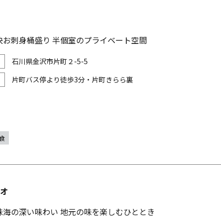
快お刺身桶盛り 半個室のプライベート空間
石川県金沢市片町２-5-5
片町バス停より徒歩3分・片町きらら裏
食
アオ
味海の深い味わい 地元の味を楽しむひととき