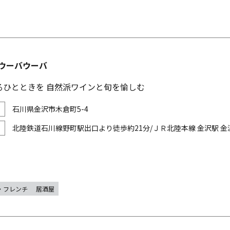
a ウーバウーバ
るひとときを 自然派ワインと旬を愉しむ
石川県金沢市木倉町5-4
北陸鉄道石川線野町駅出口より徒歩約21分/ＪＲ北陸本線 金沢駅 金沢
・フレンチ
居酒屋