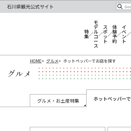
モ
デ
ス
体
イ
特
ル
ポ
験
ベ
集
コ
ッ
予
ン
ー
ト
約
ト
ス
HOME
グルメ
ホットペッパーでお店を探す
グルメ
ホットペッパーで
グルメ・お土産特集