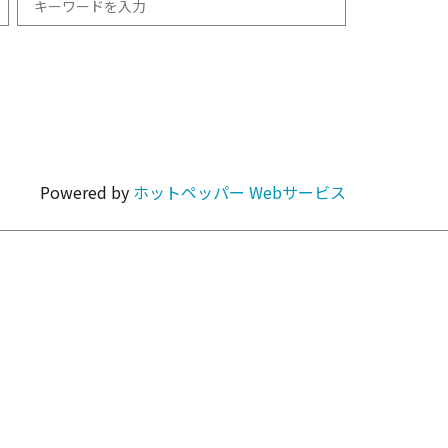
和食
1km以内
焼肉・ホルモン
Powered by
ホットペッパー Webサービス
カラオケ・パーティ
カフェ・スイーツ