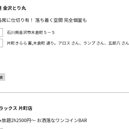
屋 金沢とり丸
各席に仕切り有！ 落ち着く空間 完全個室も
石川県金沢市木倉町５－５
片町きらら 裏,木倉町 通り。アロス さん、ランプ さん、五郎八 さ
食
X ラックス 片町店
放題2h2500円～ お洒落なワンコインBAR