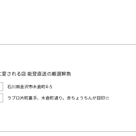
に愛される店 能登直送の厳選鮮魚
石川県金沢市木倉町4-5
ラブロ片町裏手、木倉町通り。赤ちょうちんが目印☆