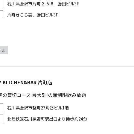
石川県金沢市片町２-5-8 勝田ビル3F
片町きらら裏、勝田ビル3F
テル
マ KITCHEN&BAR 片町店
定の貸切コース 最大5Hの無制限飲み放題
石川県金沢市竪町27角谷ビル1階
北陸鉄道石川線野町駅出口より徒歩約24分