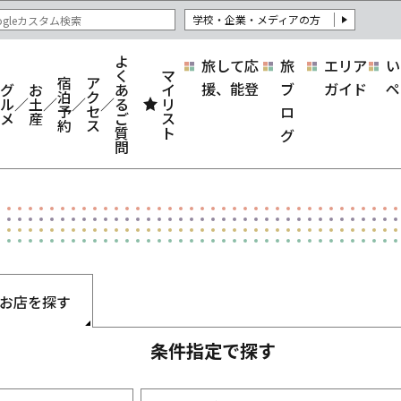
学校・企業・メディアの方
よ
旅して応
旅
エリア
い
く
マ
宿
ア
援、能登
ブ
ガイド
ペ
グ
お
あ
イ
泊
ク
ル
土
る
リ
予
セ
ロ
メ
産
ご
ス
約
ス
質
ト
グ
問
お店を探す
条件指定で探す