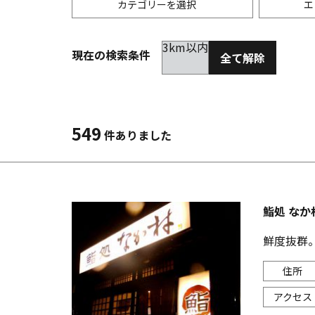
カテゴリーを選択
エ
3km以内
現在の検索条件
全て解除
居酒屋
金沢(片町･香林坊･にし茶屋周辺)
未選択
ダイ
300
洋食
金沢(金沢駅･近江町･ひがし茶屋)
2km以内
イタ
3km
549
件ありました
韓国料理
金沢市他・野々市・白山・内灘
アジ
バー・カクテル
輪島・七尾・加賀・石川県その他
ラー
鮨処 なか
その他グルメ
鮮度抜群