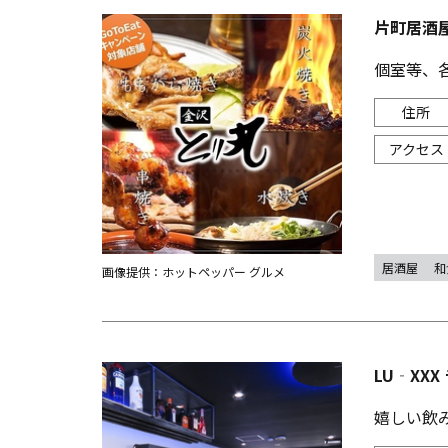
片町居酒
個室等、
居酒屋
和
画像提供：ホットペッパー グルメ
LU‐XX
嬉しい飲み