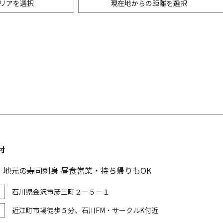
リアを選択
現在地からの距離を選択
ニングバー・バル
m以内
創作料理
500m以内
リアン・フレンチ
以内
中華
ア・エスニック料理
各国料理
メン
お好み焼き・もんじゃ
村
。地元の寿司刺身 昼食営業・持ち帰りもOK
石川県金沢市彦三町２－５－１
近江町市場徒歩５分、石川FM・サークルK付近