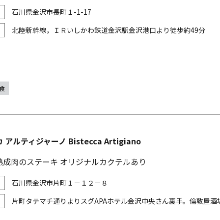
石川県金沢市長町１-1-17
北陸新幹線，ＩＲいしかわ鉄道金沢駅金沢港口より徒歩約49分
食
アルティジャーノ Bistecca Artigiano
熟成肉のステーキ オリジナルカクテルあり
石川県金沢市片町１－１２－８
片町タテマチ通りよりスグAPAホテル金沢中央さん裏手。倫敦屋酒