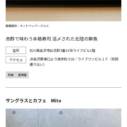
画像提供：ホットペッパー グルメ
赤酢で味わう本格寿司 活〆された北陸の鮮魚
石川県金沢市此花町3番10号ライブビル1階
JR金沢駅東口より徒歩約３分／ライブワンビル１Ｆ（別院
通り沿い）
和食
居酒屋
サングラスとカフェ Mito