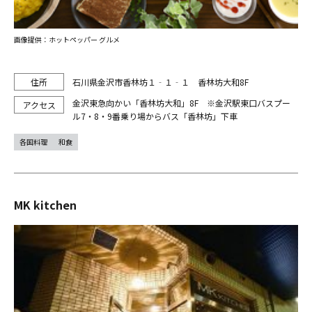
画像提供：ホットペッパー グルメ
石川県金沢市香林坊１‐１‐１ 香林坊大和8F
金沢東急向かい「香林坊大和」8F ※金沢駅東口バスプー
ル7・8・9番乗り場からバス「香林坊」下車
各国料理
和食
MK kitchen