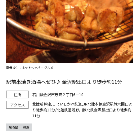
画像提供：ホットペッパー グルメ
駅前串焼き酒場へぜひ♪ 金沢駅出口より徒歩約11分
石川県金沢市芳斉２丁目6－10
北陸新幹線,ＩＲいしかわ鉄道,JR北陸本線金沢駅兼六園口よ
り徒歩約13分/北陸鉄道浅野川線北鉄金沢駅出口より徒歩約
11分
居酒屋
和食