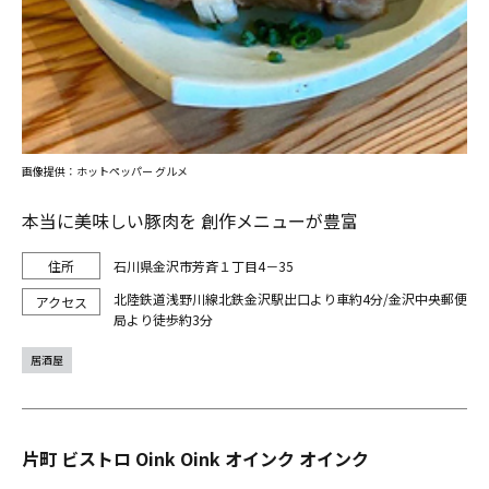
画像提供：ホットペッパー グルメ
本当に美味しい豚肉を 創作メニューが豊富
石川県金沢市芳斉１丁目4－35
北陸鉄道浅野川線北鉄金沢駅出口より車約4分/金沢中央郵便
局より徒歩約3分
居酒屋
片町 ビストロ Oink Oink オインク オインク