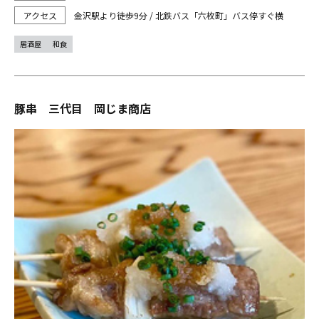
金沢駅より徒歩9分 / 北鉄バス「六枚町」バス停すぐ横
居酒屋
和食
豚串 三代目 岡じま商店