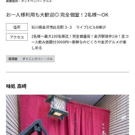
画像提供：ホットペッパー グルメ
お一人様利用も大歓迎◎ 完全個室！2名様～OK
石川県金沢市此花町３-３ ライブ1ビルB棟1F
2名様～最大100名様迄！完全個室有！金沢駅徒歩1分！全コ
ース飲み放題付3000円～新鮮なのどくろや金沢グルメが楽
しめる
居酒屋
ダイニングバー・バル
味処 高崎