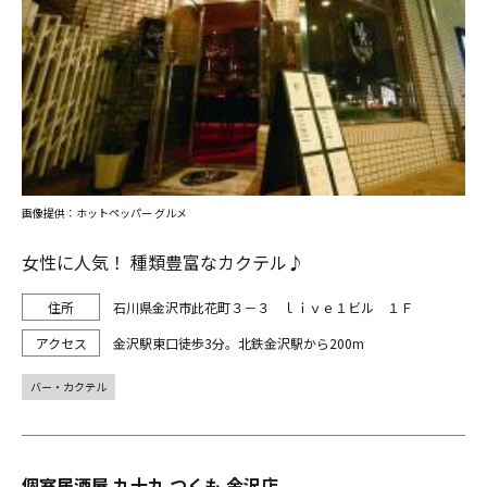
画像提供：ホットペッパー グルメ
女性に人気！ 種類豊富なカクテル♪
石川県金沢市此花町３－３ ｌｉｖｅ１ビル １Ｆ
金沢駅東口徒歩3分。北鉄金沢駅から200m
バー・カクテル
個室居酒屋 九十九 つくも 金沢店