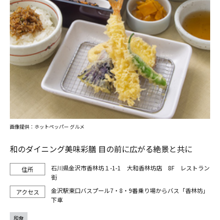
画像提供：ホットペッパー グルメ
和のダイニング美味彩膳 目の前に広がる絶景と共に
石川県金沢市香林坊１-1-1 大和香林坊店 8F レストラン
街
金沢駅東口バスプール7・8・9番乗り場からバス「香林坊」
下車
和食