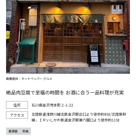
画像提供：ホットペッパー グルメ
絶品肉豆腐で至福の時間を お酒に合う一品料理が充実
石川県金沢市本町２-1-22
北陸鉄道浅野川線北鉄金沢駅出口より徒歩約8分/北陸新幹
線，ＩＲいしかわ鉄道金沢駅兼六園口より徒歩約11分
居酒屋
和食