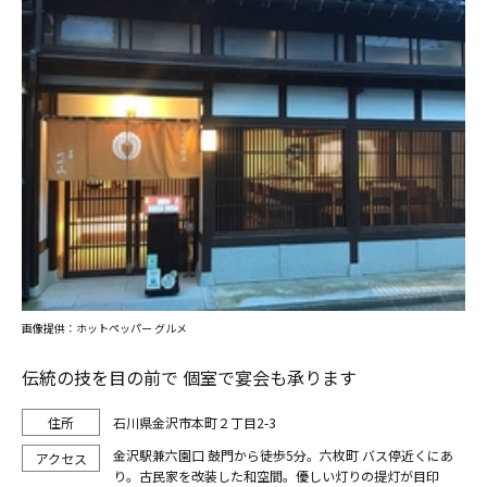
画像提供：ホットペッパー グルメ
伝統の技を目の前で 個室で宴会も承ります
石川県金沢市本町２丁目2-3
金沢駅兼六園口 鼓門から徒歩5分。六枚町 バス停近くにあ
り。古民家を改装した和空間。優しい灯りの提灯が目印