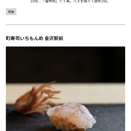
10分、「香林坊」で下車。バスを降りて徒歩2分。
和食
町寿司いちもんめ 金沢駅前