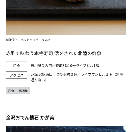
画像提供：ホットペッパー グルメ
赤酢で味わう本格寿司 活〆された北陸の鮮魚
石川県金沢市此花町3番10号ライブビル1階
JR金沢駅東口より徒歩約３分／ライブワンビル１Ｆ（別院
通り沿い）
和食
居酒屋
金沢おでん懐石 かが美