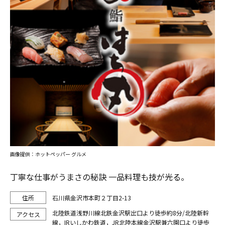
画像提供：ホットペッパー グルメ
丁寧な仕事がうまさの秘訣 一品料理も技が光る。
石川県金沢市本町２丁目2-13
北陸鉄道浅野川線北鉄金沢駅出口より徒歩約8分/北陸新幹
線，IRいしかわ鉄道，JR北陸本線金沢駅兼六園口より徒歩