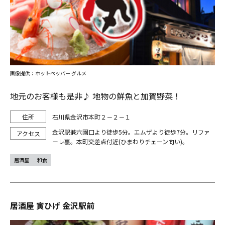
画像提供：ホットペッパー グルメ
地元のお客様も是非♪ 地物の鮮魚と加賀野菜！
石川県金沢市本町２－２－１
金沢駅兼六園口より徒歩5分。エムザより徒歩7分。リファ
ーレ裏。本町交差点付近(ひまわりチェーン向い)。
居酒屋
和食
居酒屋 寅ひげ 金沢駅前