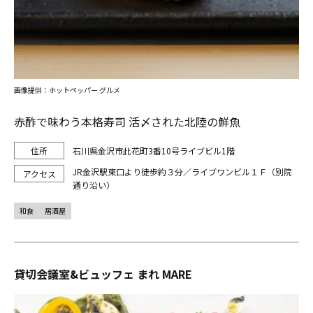
画像提供：ホットペッパー グルメ
赤酢で味わう本格寿司 活〆された北陸の鮮魚
石川県金沢市此花町3番10号ライブビル1階
JR金沢駅東口より徒歩約３分／ライブワンビル１Ｆ（別院
通り沿い）
和食
居酒屋
貸切会議室&ビュッフェ まれ MARE