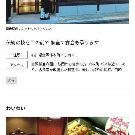
画像提供：ホットペッパー グルメ
伝統の技を目の前で 個室で宴会も承ります
石川県金沢市本町２丁目2-3
金沢駅兼六園口 鼓門から徒歩5分。六枚町 バス停近くにあ
り。古民家を改装した和空間。優しい灯りの提灯が目印
和食
わいわい