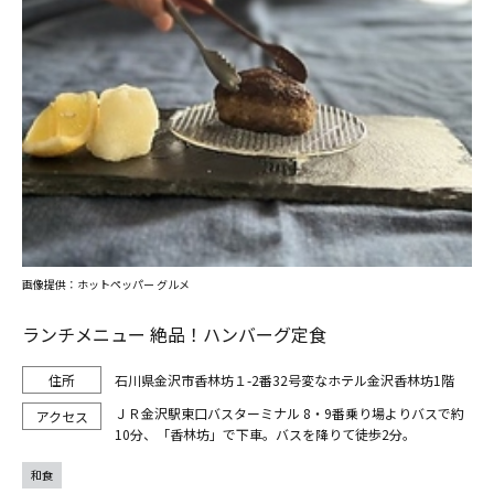
画像提供：ホットペッパー グルメ
ランチメニュー 絶品！ハンバーグ定食
石川県金沢市香林坊１-2番32号変なホテル金沢香林坊1階
ＪＲ金沢駅東口バスターミナル 8・9番乗り場よりバスで約
10分、「香林坊」で下車。バスを降りて徒歩2分。
和食