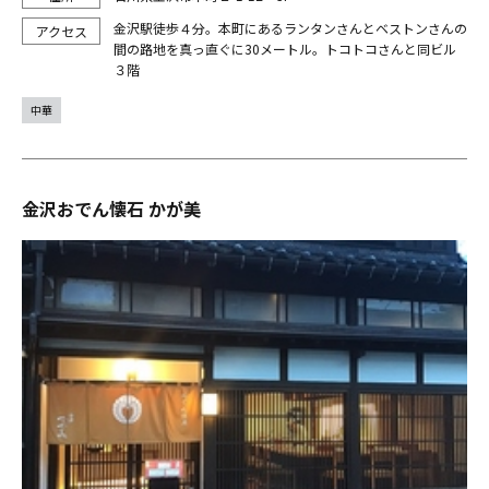
金沢駅徒歩４分。本町にあるランタンさんとベストンさんの
間の路地を真っ直ぐに30メートル。トコトコさんと同ビル
３階
中華
金沢おでん懐石 かが美