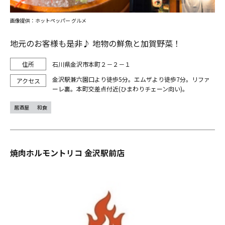
画像提供：ホットペッパー グルメ
地元のお客様も是非♪ 地物の鮮魚と加賀野菜！
石川県金沢市本町２－２－１
金沢駅兼六園口より徒歩5分。エムザより徒歩7分。リファ
ーレ裏。本町交差点付近(ひまわりチェーン向い)。
居酒屋
和食
焼肉ホルモントリコ 金沢駅前店