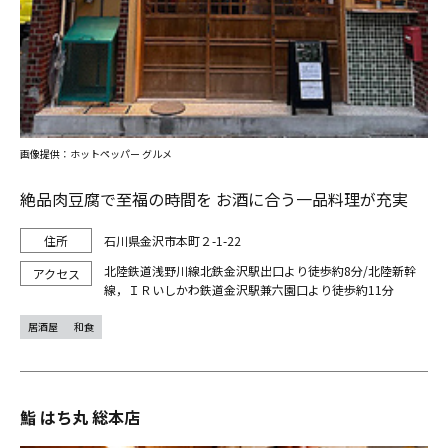
画像提供：ホットペッパー グルメ
絶品肉豆腐で至福の時間を お酒に合う一品料理が充実
石川県金沢市本町２-1-22
北陸鉄道浅野川線北鉄金沢駅出口より徒歩約8分/北陸新幹
線，ＩＲいしかわ鉄道金沢駅兼六園口より徒歩約11分
居酒屋
和食
鮨 はち丸 総本店