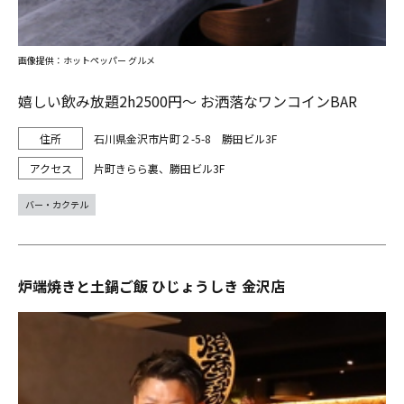
画像提供：ホットペッパー グルメ
嬉しい飲み放題2h2500円～ お洒落なワンコインBAR
石川県金沢市片町２-5-8 勝田ビル3F
片町きらら裏、勝田ビル3F
バー・カクテル
炉端焼きと土鍋ご飯 ひじょうしき 金沢店