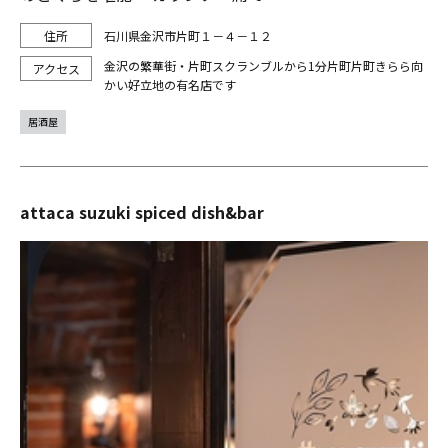
石川県金沢市片町１－４－１２
金沢の繁華街・片町スクランブルから1分片町片町きらら向
かい好立地の有名店です
居酒屋
attaca suzuki spiced dish&bar