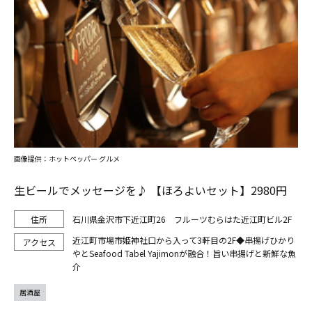
画像提供：ホットペッパー グルメ
生ビールでメッセージを♪ 【ほろよいセット】2980円
石川県金沢市下近江町26 フルーツむらはた近江町ビル2F
近江町市場市姫神社口から入って3軒目の2F◆串揚げひかり
やとSeafood Tabel Yajimonが融合！旨い串揚げと新鮮な魚
介
居酒屋