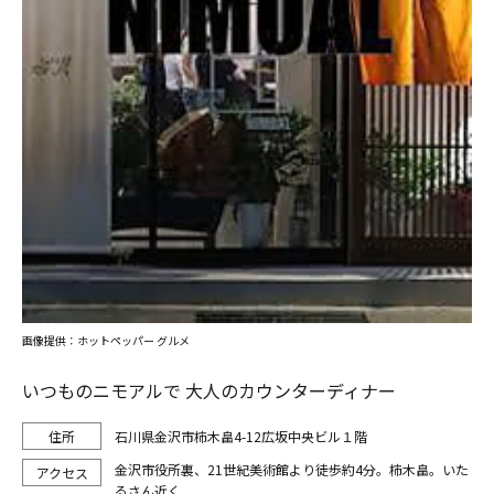
画像提供：ホットペッパー グルメ
いつものニモアルで 大人のカウンターディナー
石川県金沢市柿木畠4-12広坂中央ビル１階
金沢市役所裏、21世紀美術館より徒歩約4分。柿木畠。いた
るさん近く