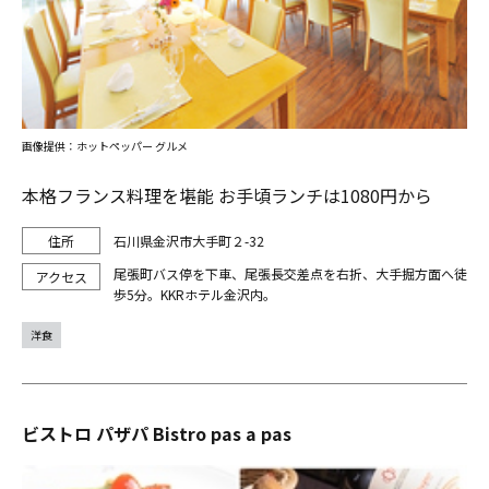
画像提供：ホットペッパー グルメ
本格フランス料理を堪能 お手頃ランチは1080円から
石川県金沢市大手町２-32
尾張町バス停を下車、尾張長交差点を右折、大手掘方面へ徒
歩5分。KKRホテル金沢内。
洋食
ビストロ パザパ Bistro pas a pas