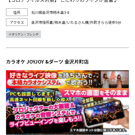
石川県金沢市柿木畠3-8
金沢市役所裏/柿木畠/いたるさん横/片町きらら徒歩5分
イタリアン・フレンチ
カラオケ JOYJOY &ダーツ 金沢片町店