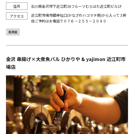
石川県金沢市下近江町26フルーツむらはた近江町ビル1F
近江町市場市姫神社口(かなざわハコマチ側)から入って３軒
目ご予約はお電話で０７６－２５５－２０８０
居酒屋
金沢 串揚げ×大衆魚バル ひかりや & yajimon 近江町市
場店