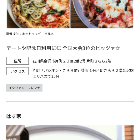
画像提供：ホットペッパー グルメ
デートや記念日利用に◎ 全国大会3位のピッツァ☆
石川県金沢市片町２丁目2番2号 片町きらら2階
片町「パシオン・きらら前」徒歩１分片町きらら２階金沢駅
よりバスで15分
イタリアン・フレンチ
はす家