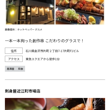
画像提供：ホットペッパー グルメ
一本一本拘った創作串 こだわりのグラスで！
石川県金沢市片町２丁目7-17片町F1ビル
東急スクエアから徒歩1分
居酒屋
和食
刺身屋近江町市場店