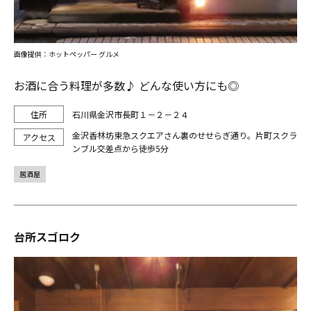
画像提供：ホットペッパー グルメ
お酒に合う料理が多数♪ どんな使い方にも◎
石川県金沢市長町１－２－２４
金沢香林坊東急スクエアさん裏のせせらぎ通り。片町スクラ
ンブル交差点から徒歩5分
居酒屋
台所スゴロク