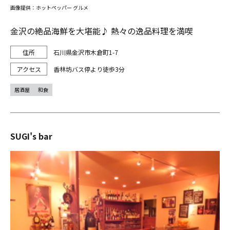
画像提供：ホットペッパー グルメ
金沢の絶品海鮮を大堪能♪ 熱々の逸品料理を満喫
石川県金沢市木倉町1-7
香林坊バス停より徒歩3分
居酒屋
和食
SUGI's bar