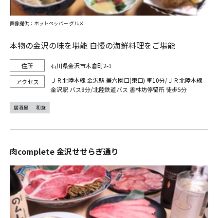
画像提供：ホットペッパー グルメ
本物の金沢の味を堪能 自慢の海鮮料理をご堪能
石川県金沢市木倉町2-1
ＪＲ北陸本線 金沢駅 兼六園口(東口) 車10分/ＪＲ北陸本線
金沢駅 バス8分/北陸鉄道バス 香林坊停留所 徒歩5分
居酒屋
和食
肉complete 金沢せせらぎ通り