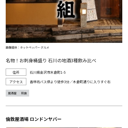
画像提供：ホットペッパー グルメ
名物！お刺身桶盛り 石川の地酒3種飲み比べ
石川県金沢市木倉町1-5
香林坊バス停より徒歩3分／木倉町通りに入りすぐ右
居酒屋
和食
倫敦屋酒場 ロンドンヤバー