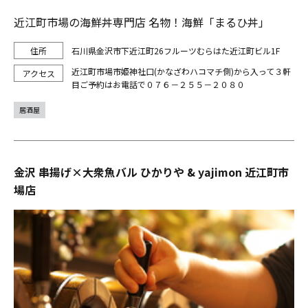
近江町市場の海鮮丼専門店 名物！海鮮「まるひ丼」
石川県金沢市下近江町26フルーツむらはた近江町ビル1F
近江町市場市姫神社口(かなざわハコマチ側)から入って３軒
目ご予約はお電話で０７６－２５５－２０８０
居酒屋
金沢 串揚げ×大衆魚バル ひかりや & yajimon 近江町市
場店