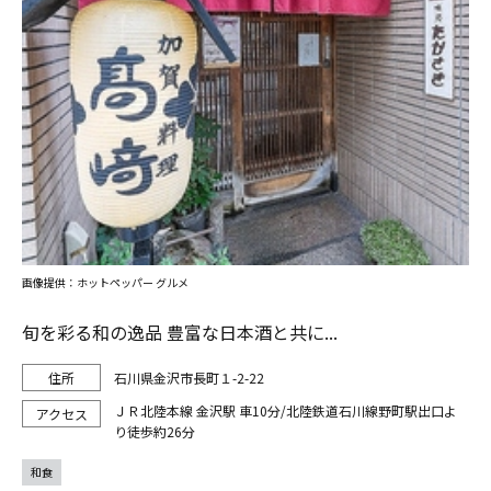
画像提供：ホットペッパー グルメ
旬を彩る和の逸品 豊富な日本酒と共に...
石川県金沢市長町１-2-22
ＪＲ北陸本線 金沢駅 車10分/北陸鉄道石川線野町駅出口よ
り徒歩約26分
和食