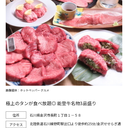
画像提供：ホットペッパー グルメ
極上のタンが食べ放題◎ 能登牛名物3品盛り
石川県金沢市長町１丁目１－５８
北陸鉄道石川線野町駅出口より徒歩約25分/金沢せせらぎ通