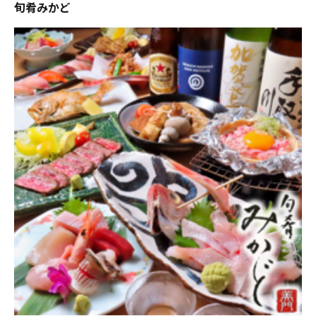
旬肴みかど