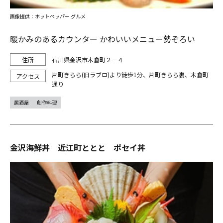
画像提供：ホットペッパー グルメ
暖かみのあるカウンター かわいいメニュー勢ぞろい
石川県金沢市木倉町２－４
片町きらら(旧ラブロ)より徒歩1分、片町きらら裏、木倉町
通り
居酒屋
創作料理
金沢海鮮丼 近江町ととと ポセイ丼