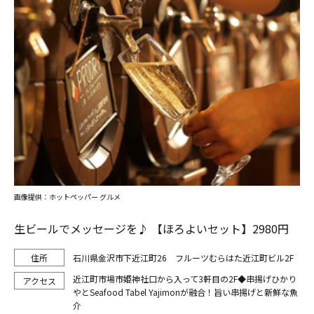
画像提供：ホットペッパー グルメ
生ビールでメッセージを♪ 【ほろよいセット】2980円
石川県金沢市下近江町26 フルーツむらはた近江町ビル2F
近江町市場市姫神社口から入って3軒目の2F◆串揚げひかり
やとSeafood Tabel Yajimonが融合！旨い串揚げと新鮮な魚
介