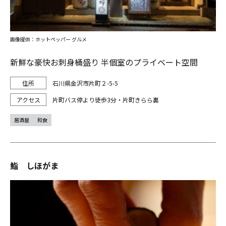
画像提供：ホットペッパー グルメ
新鮮な豪快お刺身桶盛り 半個室のプライベート空間
石川県金沢市片町２-5-5
片町バス停より徒歩3分・片町きらら裏
居酒屋
和食
鮨 しほがま