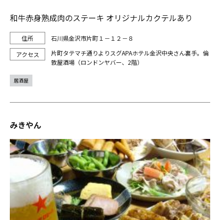
和牛赤身熟成肉のステーキ オリジナルカクテルあり
石川県金沢市片町１－１２－８
片町タテマチ通りよりスグAPAホテル金沢中央さん裏手。倫
敦屋酒場（ロンドンヤバー、2階）
居酒屋
みきやん