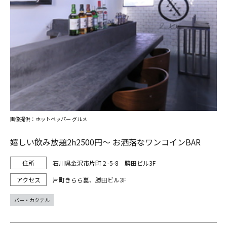
画像提供：ホットペッパー グルメ
嬉しい飲み放題2h2500円～ お洒落なワンコインBAR
石川県金沢市片町２-5-8 勝田ビル3F
片町きらら裏、勝田ビル3F
バー・カクテル