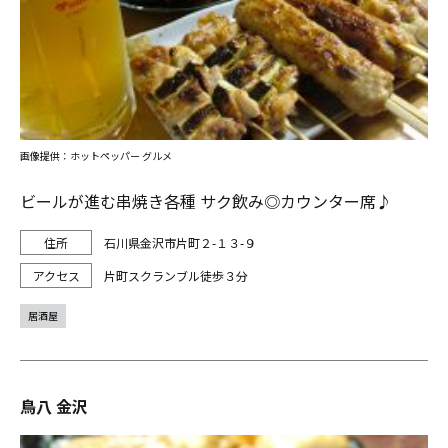
画像提供：ホットペッパー グルメ
ビールが進む串焼き各種 サク飲み◎カウンター席♪
石川県金沢市片町２-１３-９
片町スクランブル徒歩３分
居酒屋
鳥八 金沢