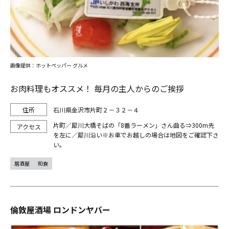
画像提供：ホットペッパー グルメ
お肉料理もオススメ！ 毎月の主人からのご挨拶
石川県金沢市片町２－３２－４
片町／犀川大橋そばの「8番ラーメン」さん曲る⇒300m先
を左に／犀川沿い※お車でお越しの場合は地図をご確認下さ
い。
居酒屋
和食
倫敦屋酒場 ロンドンヤバー