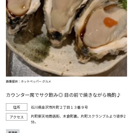
画像提供：ホットペッパー グルメ
カウンター席でサク飲み◎ 目の前で焼きながら晩酌♪
石川県金沢市片町２丁目１３番９号
片町新天地商店街、木倉町裏。片町スクランブルより徒歩2
分。
居酒屋