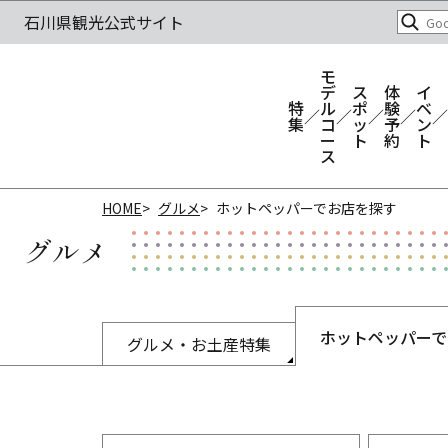
モ
デ
ス
体
イ
特
ル
ポ
験
ベ
集
コ
ッ
予
ン
ー
ト
約
ト
ス
HOME
グルメ
ホットペッパーでお店を探す
グルメ
ホットペッパーで
グルメ・お土産特集