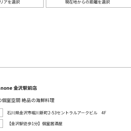
リアを選択
現在地からの距離を選択
ニングバー・バル
m以内
創作料理
500m以内
リアン・フレンチ
以内
中華
ア・エスニック料理
各国料理
メン
お好み焼き・もんじゃ
anone 金沢駅前店
の個室空間 絶品の海鮮料理
石川県金沢市堀川新町2-53セントラルアークビル 4F
【金沢駅徒歩1分】個室居酒屋