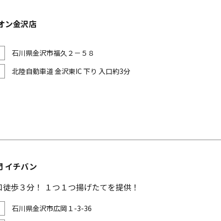
オン金沢店
石川県金沢市福久２－５８
北陸自動車道 金沢東IC 下り 入口約3分
門 イチバン
口徒歩３分！ １つ１つ揚げたてを提供！
石川県金沢市広岡１-3-36