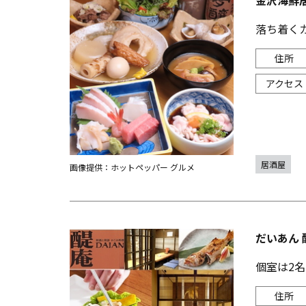
金沢海鮮
落ち着く
居酒屋
画像提供：ホットペッパー グルメ
だいあん 
個室は2名