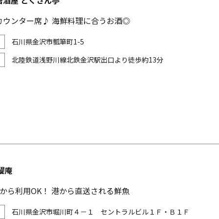
居酒屋 とくさん亭
カウンター席♪ 海鮮料理に合うお酒◎
石川県金沢市瓢箪町1-5
北陸鉄道浅野川線北鉄金沢駅出口より徒歩約13分
醍庵
から利用OK！ 港から直送される鮮魚
石川県金沢市堀川町４－１ セントラルビル１Ｆ・Ｂ１Ｆ