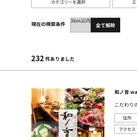
カテゴリーを選択
エ
3km以内
現在の検索条件
全て解除
居酒屋
金沢(片町･香林坊･にし茶屋周辺)
未選択
ダイ
300
洋食
金沢(金沢駅･近江町･ひがし茶屋)
2km以内
イタ
3km
232
件ありました
韓国料理
金沢市他・野々市・白山・内灘
アジ
バー・カクテル
輪島・七尾・加賀・石川県その他
ラー
和ノ音 w
その他グルメ
こだわり