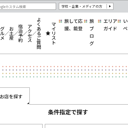
学校・企業・メディアの方
よ
旅して応
旅
エリア
い
く
マ
宿
ア
援、能登
ブ
ガイド
ペ
グ
お
あ
イ
泊
ク
ル
土
る
リ
予
セ
ロ
メ
産
ご
ス
約
ス
質
ト
グ
問
お店を探す
条件指定で探す