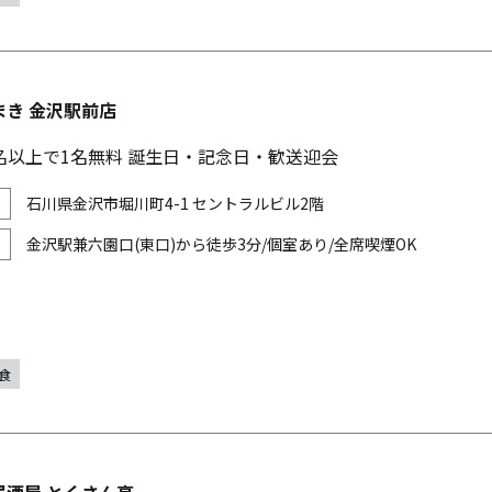
まき 金沢駅前店
名以上で1名無料 誕生日・記念日・歓送迎会
石川県金沢市堀川町4-1 セントラルビル2階
金沢駅兼六園口(東口)から徒歩3分/個室あり/全席喫煙OK
食