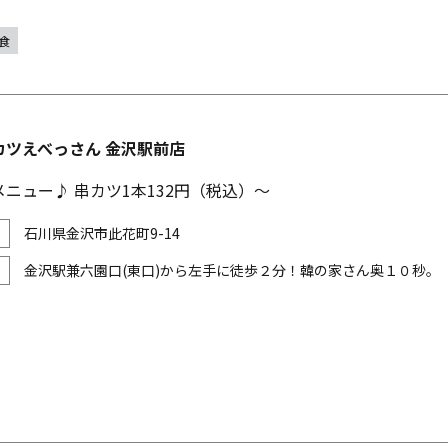
食
カツえべっさん 金沢駅前店
ニュー♪ 串カツ1本132円（税込）～
石川県金沢市此花町9-14
金沢駅兼六園口(東口)から左手に徒歩２分！韓の家さん奥１０秒。