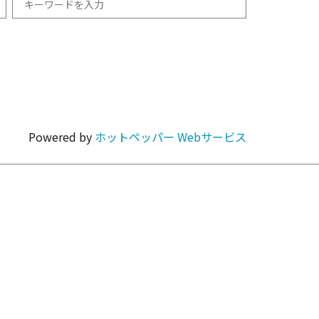
和食
1km以内
焼肉・ホルモン
Powered by
ホットペッパー Webサービス
カラオケ・パーティ
カフェ・スイーツ