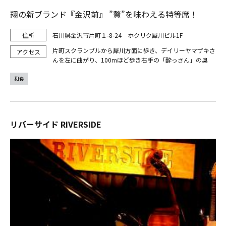
翔の新ブランド『金沢前』 ”贅”を味わえる特等席！
石川県金沢市片町１-8-24 ホクリク犀川ビル1F
片町スクランブルから犀川方面に歩き、デイリーヤマザキさ
んを左に曲がり、100mほど歩き右手の「酔っさん」の奥
和食
リバーサイド RIVERSIDE