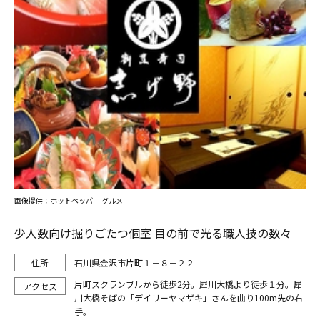
画像提供：ホットペッパー グルメ
少人数向け掘りごたつ個室 目の前で光る職人技の数々
石川県金沢市片町１－８－２２
片町スクランブルから徒歩2分。犀川大橋より徒歩１分。犀
川大橋そばの「デイリーヤマザキ」さんを曲り100m先の右
手。