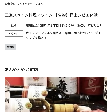
画像提供：ホットペッパー グルメ
王道スペイン料理×ワイン 【名物】極上ジビエ体験
石川県金沢市片町１丁目８番２０号 GAZA片町ビル１F
片町スクランブル交差点より犀川方面へ徒歩２分、デイリー
ヤマザキ横入る
居酒屋
あんやとや 片町店