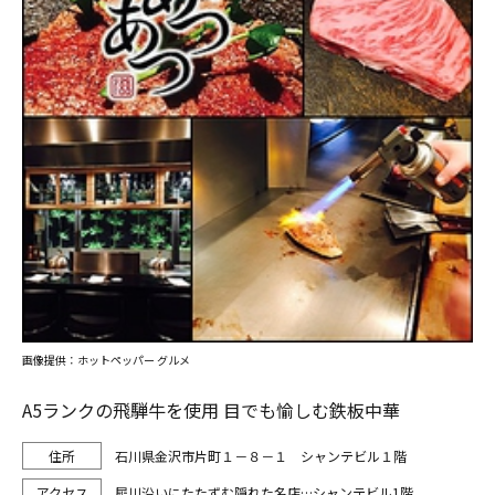
画像提供：ホットペッパー グルメ
A5ランクの飛騨牛を使用 目でも愉しむ鉄板中華
石川県金沢市片町１－８－１ シャンテビル１階
犀川沿いにたたずむ隠れた名店…シャンテビル1階