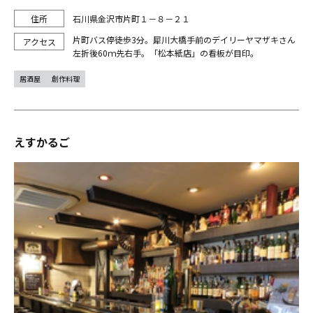
石川県金沢市片町１－８－２１
片町バス停徒歩3分。犀川大橋手前のデイリーヤマザキさん
左折後60ｍ先右手。「松本紙店」の看板が目印。
居酒屋
創作料理
えすかるご