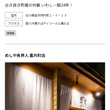
古き良き町屋の外観 いわし一筋24年！
石川県金沢市片町１－７－１３
犀川大橋そばディリーさん横入る
居酒屋
めしや魚界人 裏片町店