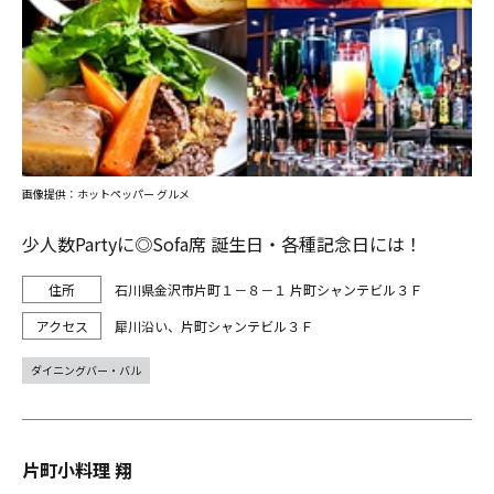
画像提供：ホットペッパー グルメ
少人数Partyに◎Sofa席 誕生日・各種記念日には！
石川県金沢市片町１－８－１ 片町シャンテビル３Ｆ
犀川沿い、片町シャンテビル３Ｆ
ダイニングバー・バル
片町小料理 翔