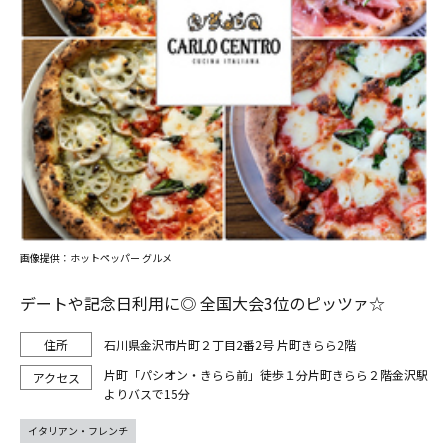
画像提供：ホットペッパー グルメ
デートや記念日利用に◎ 全国大会3位のピッツァ☆
石川県金沢市片町２丁目2番2号 片町きらら2階
片町「パシオン・きらら前」徒歩１分片町きらら２階金沢駅
よりバスで15分
イタリアン・フレンチ