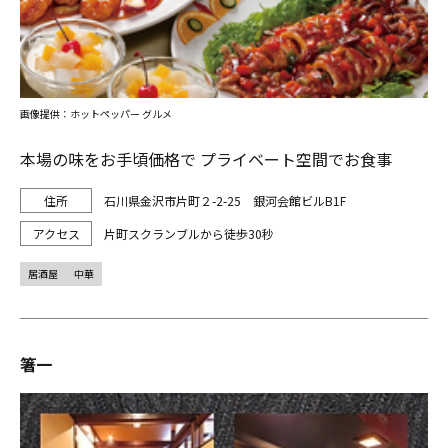
画像提供：ホットペッパー グルメ
本場の味をお手頃価格で プライベート空間でお食事
石川県金沢市片町２-2-25 銀河会館ビルB1F
片町スクランブルから徒歩30秒
居酒屋
中華
箸一