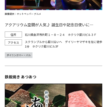
画像提供：ホットペッパー グルメ
アクアリウム空間が人気♪ 誕生日や記念日使いに…
石川県金沢市片町１－８－２４ ホクリク犀川ビル３Ｆ
スクランブルから犀川沿いへ デイリーヤマザキを左に徒歩
1分 ホクリク犀川ビル3F
ダイニングバー・バル
鉄板焼き あつあつ