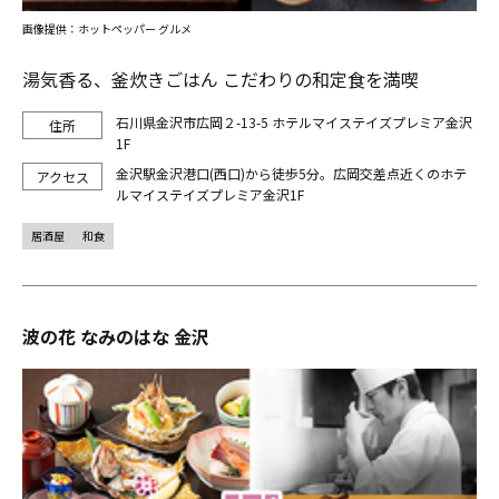
画像提供：ホットペッパー グルメ
湯気香る、釜炊きごはん こだわりの和定食を満喫
石川県金沢市広岡２-13-5 ホテルマイステイズプレミア金沢
1F
金沢駅金沢港口(西口)から徒歩5分。広岡交差点近くのホテ
ルマイステイズプレミア金沢1F
居酒屋
和食
波の花 なみのはな 金沢