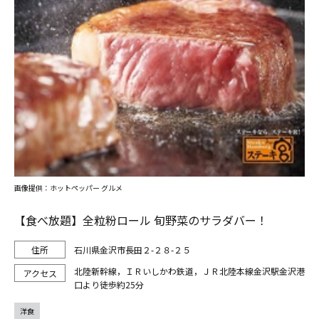
画像提供：ホットペッパー グルメ
【食べ放題】全粒粉ロール 旬野菜のサラダバー！
石川県金沢市長田２-２８-２５
北陸新幹線，ＩＲいしかわ鉄道，ＪＲ北陸本線金沢駅金沢港
口より徒歩約25分
洋食