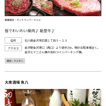
画像提供：ホットペッパー グルメ
皆でわいわい焼肉♪ 能登牛♪
石川県金沢市広岡１丁目５－２３
金沢駅金沢港口（西口）より徒歩2分。時計台駐車場近く。
金沢七十二さん横の有料コインパーキング隣。
焼肉・ホルモン
大衆酒場 魚八