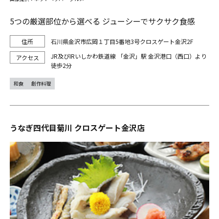
5つの厳選部位から選べる ジューシーでサクサク食感
石川県金沢市広岡１丁目5番地3号クロスゲート金沢2F
JR及びIRいしかわ鉄道線 「金沢」駅 金沢港口（西口）より
徒歩2分
和食
創作料理
うなぎ四代目菊川 クロスゲート金沢店