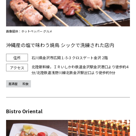
画像提供：ホットペッパー グルメ
沖縄産の塩で味わう焼鳥 シックで洗練された店内
石川県金沢市広岡１-5-3 クロスゲ－ト金沢 2階
北陸新幹線，ＩＲいしかわ鉄道金沢駅金沢港口より徒歩約4
分/北陸鉄道浅野川線北鉄金沢駅出口より徒歩約9分
居酒屋
和食
Bistro Oriental