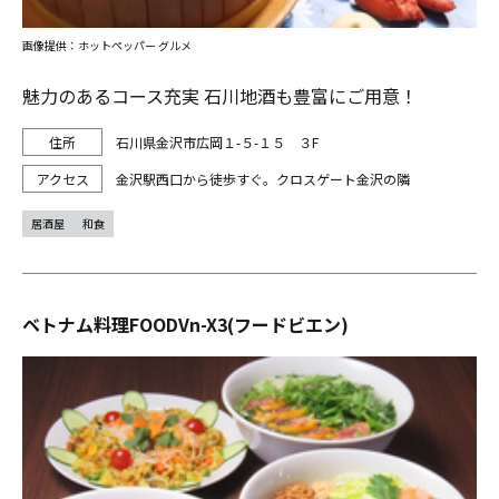
画像提供：ホットペッパー グルメ
魅力のあるコース充実 石川地酒も豊富にご用意！
石川県金沢市広岡１-５-１５ ３F
金沢駅西口から徒歩すぐ。クロスゲート金沢の隣
居酒屋
和食
ベトナム料理FOODVn-X3(フードビエン)