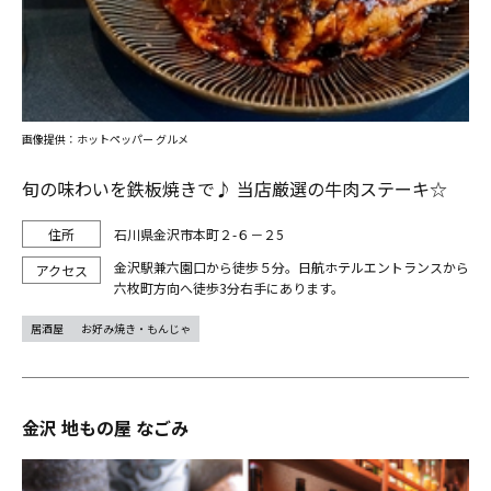
画像提供：ホットペッパー グルメ
旬の味わいを鉄板焼きで♪ 当店厳選の牛肉ステーキ☆
石川県金沢市本町２-６－２5
金沢駅兼六園口から徒歩５分。日航ホテルエントランスから
六枚町方向へ徒歩3分右手にあります。
居酒屋
お好み焼き・もんじゃ
金沢 地もの屋 なごみ