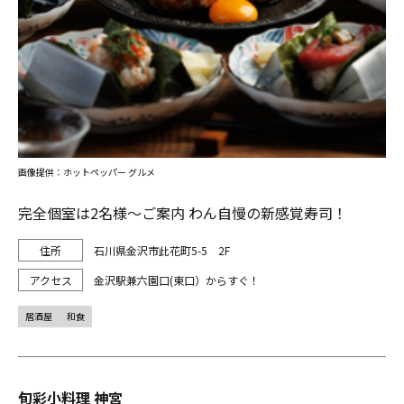
画像提供：ホットペッパー グルメ
完全個室は2名様～ご案内 わん自慢の新感覚寿司！
石川県金沢市此花町5-5 2F
金沢駅兼六園口(東口）からすぐ！
居酒屋
和食
旬彩小料理 神宮