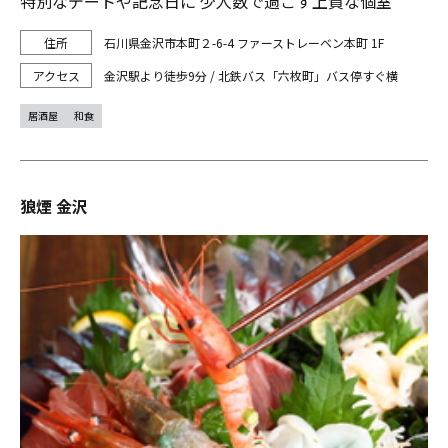
特別なデートや記念日に 少人数で過ごす上質な個室
石川県金沢市本町２-6-4 ファーストレーベン本町 1F
金沢駅より徒歩9分 / 北鉄バス「六枚町」バス停すぐ横
居酒屋
和食
狼煙 金沢