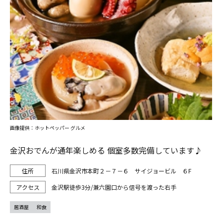
画像提供：ホットペッパー グルメ
金沢おでんが通年楽しめる 個室多数完備しています♪
石川県金沢市本町２－７－６ サイジョービル ６F
金沢駅徒歩3分/兼六園口から信号を渡った右手
居酒屋
和食