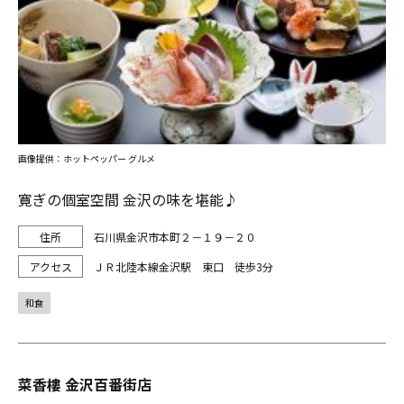
画像提供：ホットペッパー グルメ
寛ぎの個室空間 金沢の味を堪能♪
石川県金沢市本町２－１９－２０
ＪＲ北陸本線金沢駅 東口 徒歩3分
和食
菜香樓 金沢百番街店