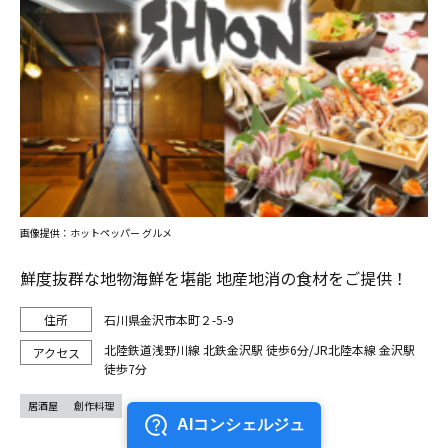
画像提供：ホットペッパー グルメ
鮮度抜群な地物海鮮を堪能 地産地消の食材をご提供！
石川県金沢市本町２-5-9
北陸鉄道浅野川線 北鉄金沢駅 徒歩6分/JR北陸本線 金沢駅
徒歩7分
居酒屋
創作料理