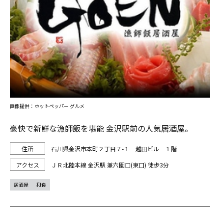
画像提供：ホットペッパー グルメ
豪快で新鮮な漁師飯を堪能 金沢駅前の人気居酒屋。
石川県金沢市本町２丁目７-１ 越田ビル １階
ＪＲ北陸本線 金沢駅 兼六園口(東口) 徒歩3分
居酒屋
和食