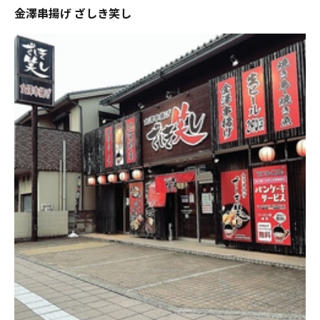
金澤串揚げ ざしき笑し