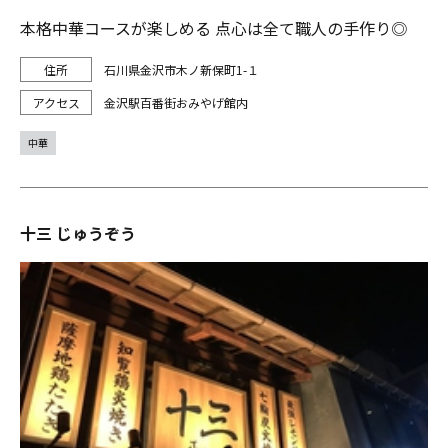
本格中華コースが楽しめる 点心は全て職人の手作り◎
石川県金沢市木ノ新保町1-１
金沢駅百番街おみやげ館内
中華
十三 じゅうぞう